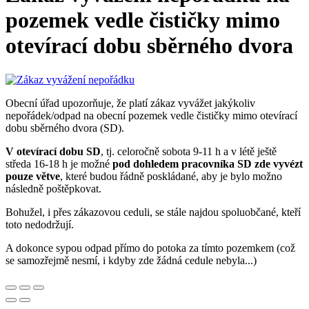
pozemek vedle čističky mimo
otevírací dobu sběrného dvora
Obecní úřad upozorňuje, že platí zákaz vyvážet jakýkoliv
nepořádek/odpad na obecní pozemek vedle čističky mimo otevírací
dobu sběrného dvora (SD).
V otevírací dobu SD
, tj. celoročně sobota 9-11 h a v létě ještě
středa 16-18 h je možné
pod dohledem pracovníka SD zde vyvézt
pouze větve
, které budou řádně poskládané, aby je bylo možno
následně poštěpkovat.
Bohužel, i přes zákazovou ceduli, se stále najdou spoluobčané, kteří
toto nedodržují.
A dokonce sypou odpad přímo do potoka za tímto pozemkem (což
se samozřejmě nesmí, i kdyby zde žádná cedule nebyla...)