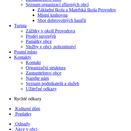
Seznam organizací zřízených obcí
Základní škola a Mateřská škola Provodov
Místní knihovna
Sbor dobrovolných hasičů
Turista
Zážitky v okolí Provodova
Prodej suvenýrů
Památky obce
Služby v obci, pohostinství
Poutní místo
Kontakty
Kontakt
Organizační struktura
Zastupitelstvo obce
Napište nám
Seznam podnikatelů a služeb
Užitečné odkazy
Rychlé odkazy
Kulturní dům
Poplatky
Odpady
Akce v obci