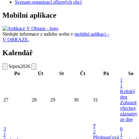
Seznam organizací zřízených obcí
Mobilní aplikace
Sledujte informace z našeho webu v
mobilní aplikaci –
V OBRAZE.
Kalendář
Srpen
2026
Po
Út
St
Čt
Pá
So
1
1
Keltský
den
27
28
29
30
31
Zobrazit
všechny
záznamy
ze dne
7
3
8
2
1
1
Předpouťová