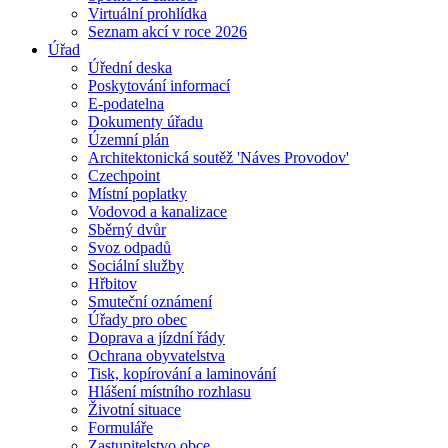
Virtuální prohlídka
Seznam akcí v roce 2026
Úřad
Úřední deska
Poskytování informací
E-podatelna
Dokumenty úřadu
Územní plán
Architektonická soutěž 'Náves Provodov'
Czechpoint
Místní poplatky
Vodovod a kanalizace
Sběrný dvůr
Svoz odpadů
Sociální služby
Hřbitov
Smuteční oznámení
Úřady pro obec
Doprava a jízdní řády
Ochrana obyvatelstva
Tisk, kopírování a laminování
Hlášení místního rozhlasu
Životní situace
Formuláře
Zastupitelstvo obce