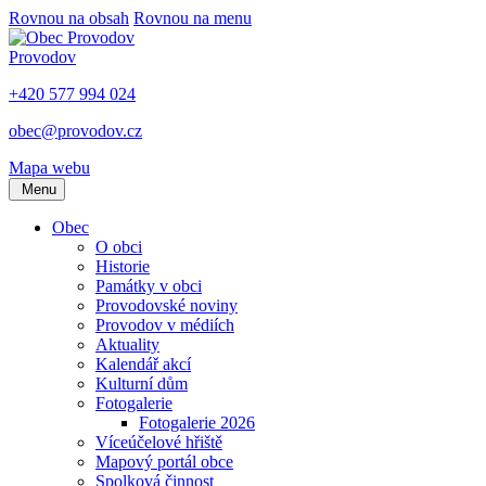
Rovnou na obsah
Rovnou na menu
Provodov
+420 577 994 024
obec@provodov.cz
Mapa webu
Menu
Obec
O obci
Historie
Památky v obci
Provodovské noviny
Provodov v médiích
Aktuality
Kalendář akcí
Kulturní dům
Fotogalerie
Fotogalerie 2026
Víceúčelové hřiště
Mapový portál obce
Spolková činnost