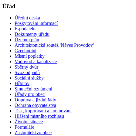
Úřad
Úřední deska
Poskytování informací
E-podatelna
Dokumenty úřadu
Územní plán
Architektonická soutěž 'Náves Provodov'
Czechpoint
Místní poplatky
Vodovod a kanalizace
Sběrný dvůr
Svoz odpadů
Sociální služby
Hřbitov
Smuteční oznámení
Úřady pro obec
Doprava a jízdní řády
Ochrana obyvatelstva
Tisk, kopírování a laminování
Hlášení místního rozhlasu
Životní situace
Formuláře
Zastupitelstvo obce