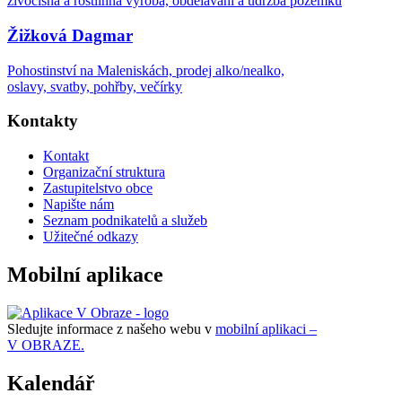
živočišná a rostlinná výroba, obdělávání a údržba pozemků
Žižková Dagmar
Pohostinství na Maleniskách, prodej alko/nealko,
oslavy, svatby, pohřby, večírky
Kontakty
Kontakt
Organizační struktura
Zastupitelstvo obce
Napište nám
Seznam podnikatelů a služeb
Užitečné odkazy
Mobilní aplikace
Sledujte informace z našeho webu v
mobilní aplikaci –
V OBRAZE.
Kalendář