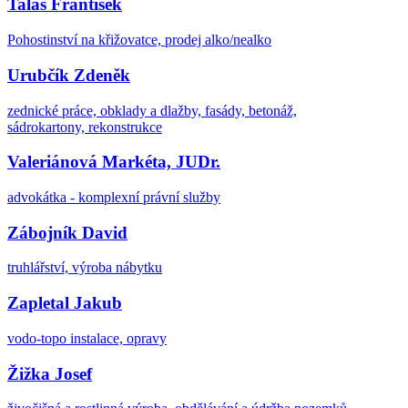
Talaš František
Pohostinství na křižovatce, prodej alko/nealko
Urubčík Zdeněk
zednické práce, obklady a dlažby, fasády, betonáž,
sádrokartony, rekonstrukce
Valeriánová Markéta, JUDr.
advokátka - komplexní právní služby
Zábojník David
truhlářství, výroba nábytku
Zapletal Jakub
vodo-topo instalace, opravy
Žižka Josef