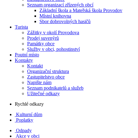
Seznam organizací zřízených obcí
Základní škola a Mateřská škola Provodov
Místní knihovna
Sbor dobrovolných hasičů
Turista
Zážitky v okolí Provodova
Prodej suvenýrů
Památky obce
Služby v obci, pohostinství
Poutní místo
Kontakty
Kontakt
Organizační struktura
Zastupitelstvo obce
Napište nám
Seznam podnikatelů a služeb
Užitečné odkazy
Rychlé odkazy
Kulturní dům
Poplatky
Odpady
Akce v obci