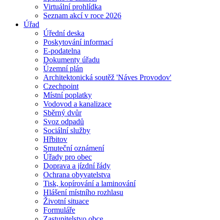
Virtuální prohlídka
Seznam akcí v roce 2026
Úřad
Úřední deska
Poskytování informací
E-podatelna
Dokumenty úřadu
Územní plán
Architektonická soutěž 'Náves Provodov'
Czechpoint
Místní poplatky
Vodovod a kanalizace
Sběrný dvůr
Svoz odpadů
Sociální služby
Hřbitov
Smuteční oznámení
Úřady pro obec
Doprava a jízdní řády
Ochrana obyvatelstva
Tisk, kopírování a laminování
Hlášení místního rozhlasu
Životní situace
Formuláře
Zastupitelstvo obce