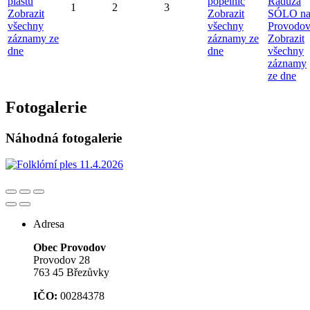
plastů
popelnic
Radůza
1
2
3
Zobrazit
Zobrazit
SÓLO n
všechny
všechny
Provodo
záznamy ze
záznamy ze
Zobrazit
dne
dne
všechny
záznamy
ze dne
Fotogalerie
Náhodná fotogalerie
Adresa
Obec Provodov
Provodov 28
763 45 Březůvky
IČO:
00284378