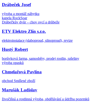
Drábeček Josef
výroba a montáž nábytku
kapela RockSoar
Drábečkův dvůr – chov ovcí a drůbeže
ETV Elektro Zlín s.r.o.
elektroinstalace (slaboproud, silnoproud), revize
Hustý Robert
borůvková farma, samosběry, prodej rostlin, rašeliny
výroba opasků
Chmelařová Pavlína
obchod Smíšené zboží
Marušák Ladislav
živočišná a rostlinná výroba, obdělávání a údržba pozemků