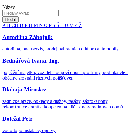
Název
Hledat
A
B
CH
D
E
H
M
N
O
P
S
Š
T
U
V
Z
Ž
Autodílna Zábojník
autodílna, pneuservis, prodej náhradních dílů pro automobily
Bednářová Ivana, Ing.
pojištění majetku, vozidel a odpovědnosti pro firmy, podnikatele i
občany, srovnání různých pojišťoven
Dlabaja Miroslav
zednické práce, obklady a dlažby, fasády, sádrokartony,
rekonstrukce domů a koupelen na klíč, stavby rodinných domů
Doležal Petr
vodo-topo instalace, opravy