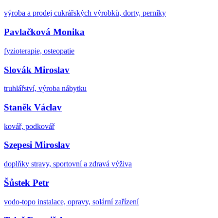
výroba a prodej cukrářských výrobků, dorty, perníky
Pavlačková Monika
fyzioterapie, osteopatie
Slovák Miroslav
truhlářství, výroba nábytku
Staněk Václav
kovář, podkovář
Szepesi Miroslav
doplňky stravy, sportovní a zdravá výživa
Šůstek Petr
vodo-topo instalace, opravy, solární zařízení