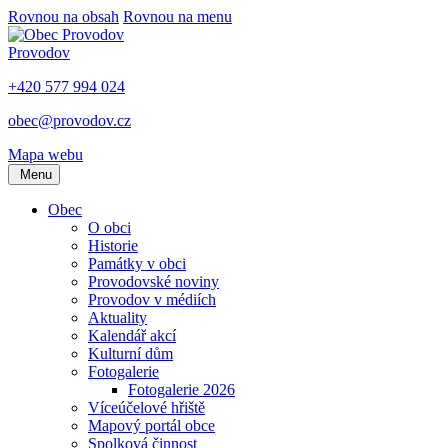
Rovnou na obsah
Rovnou na menu
Provodov
+420 577 994 024
obec@provodov.cz
Mapa webu
Menu
Obec
O obci
Historie
Památky v obci
Provodovské noviny
Provodov v médiích
Aktuality
Kalendář akcí
Kulturní dům
Fotogalerie
Fotogalerie 2026
Víceúčelové hřiště
Mapový portál obce
Spolková činnost