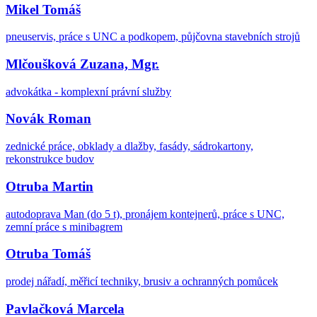
Mikel Tomáš
pneuservis, práce s UNC a podkopem, půjčovna stavebních strojů
Mlčoušková Zuzana, Mgr.
advokátka - komplexní právní služby
Novák Roman
zednické práce, obklady a dlažby, fasády, sádrokartony,
rekonstrukce budov
Otruba Martin
autodoprava Man (do 5 t), pronájem kontejnerů, práce s UNC,
zemní práce s minibagrem
Otruba Tomáš
prodej nářadí, měřicí techniky, brusiv a ochranných pomůcek
Pavlačková Marcela