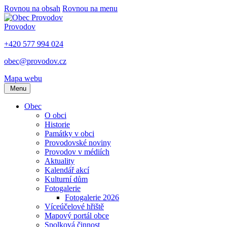
Rovnou na obsah
Rovnou na menu
Provodov
+420 577 994 024
obec@provodov.cz
Mapa webu
Menu
Obec
O obci
Historie
Památky v obci
Provodovské noviny
Provodov v médiích
Aktuality
Kalendář akcí
Kulturní dům
Fotogalerie
Fotogalerie 2026
Víceúčelové hřiště
Mapový portál obce
Spolková činnost