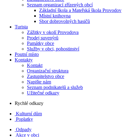
Seznam organizací zřízených obcí
Základní škola a Mateřská škola Provodov
Místní knihovna
Sbor dobrovolných hasičů
Turista
Zážitky v okolí Provodova
Prodej suvenýrů
Památky obce
Služby v obci, pohostinství
Poutní místo
Kontakty
Kontakt
Organizační struktura
Zastupitelstvo obce
Napište nám
Seznam podnikatelů a služeb
Užitečné odkazy
Rychlé odkazy
Kulturní dům
Poplatky
Odpady
Akce v obci