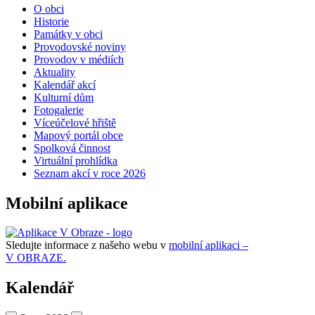
O obci
Historie
Památky v obci
Provodovské noviny
Provodov v médiích
Aktuality
Kalendář akcí
Kulturní dům
Fotogalerie
Víceúčelové hřiště
Mapový portál obce
Spolková činnost
Virtuální prohlídka
Seznam akcí v roce 2026
Mobilní aplikace
Sledujte informace z našeho webu v
mobilní aplikaci –
V OBRAZE.
Kalendář