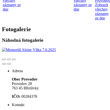
všechny
všechny
Provodo
záznamy ze
záznamy ze
Zobrazit
dne
dne
všechny
záznamy
ze dne
Fotogalerie
Náhodná fotogalerie
Adresa
Obec Provodov
Provodov 28
763 45 Březůvky
IČO:
00284378
Kontakt