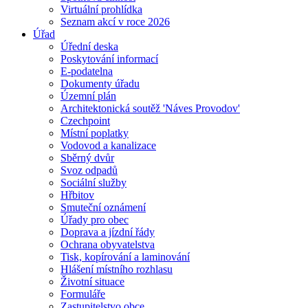
Virtuální prohlídka
Seznam akcí v roce 2026
Úřad
Úřední deska
Poskytování informací
E-podatelna
Dokumenty úřadu
Územní plán
Architektonická soutěž 'Náves Provodov'
Czechpoint
Místní poplatky
Vodovod a kanalizace
Sběrný dvůr
Svoz odpadů
Sociální služby
Hřbitov
Smuteční oznámení
Úřady pro obec
Doprava a jízdní řády
Ochrana obyvatelstva
Tisk, kopírování a laminování
Hlášení místního rozhlasu
Životní situace
Formuláře
Zastupitelstvo obce