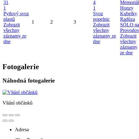
31
4
Memoriál
1
1
Honzy
Pytlový svoz
Svoz
Kubelky
plastů
popelnic
Radůza
1
2
3
Zobrazit
Zobrazit
SÓLO n
všechny
všechny
Provodo
záznamy ze
záznamy ze
Zobrazit
dne
dne
všechny
záznamy
ze dne
Fotogalerie
Náhodná fotogalerie
Vítání občánků
Adresa