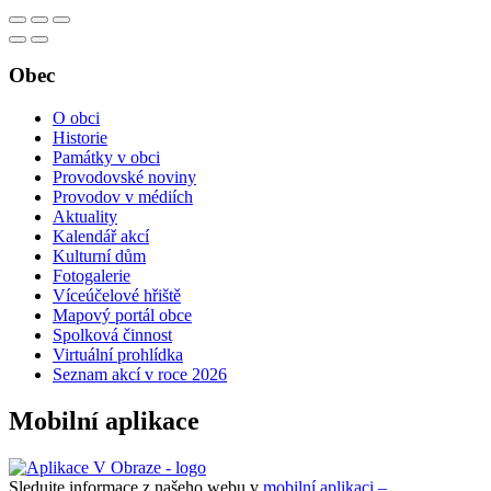
Obec
O obci
Historie
Památky v obci
Provodovské noviny
Provodov v médiích
Aktuality
Kalendář akcí
Kulturní dům
Fotogalerie
Víceúčelové hřiště
Mapový portál obce
Spolková činnost
Virtuální prohlídka
Seznam akcí v roce 2026
Mobilní aplikace
Sledujte informace z našeho webu v
mobilní aplikaci –