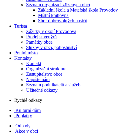
Seznam organizací zřízených obcí
Základní škola a Mateřská škola Provodov
Místní knihovna
Sbor dobrovolných hasičů
Turista
Zážitky v okolí Provodova
Prodej suvenýrů
Památky obce
Služby v obci, pohostinství
Poutní místo
Kontakty
Kontakt
Organizační struktura
Zastupitelstvo obce
Napište nám
Seznam podnikatelů a služeb
Užitečné odkazy
Rychlé odkazy
Kulturní dům
Poplatky
Odpady
Akce v obci