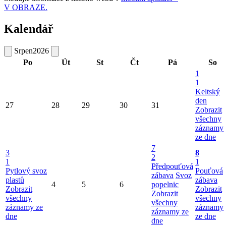
V OBRAZE.
Kalendář
Srpen
2026
Po
Út
St
Čt
Pá
So
1
1
Keltský
den
27
28
29
30
31
Zobrazit
všechny
záznamy
ze dne
7
3
8
2
1
1
Předpouťová
Pytlový svoz
Pouťová
zábava
Svoz
plastů
zábava
4
5
6
popelnic
Zobrazit
Zobrazit
Zobrazit
všechny
všechny
všechny
záznamy ze
záznamy
záznamy ze
dne
ze dne
dne