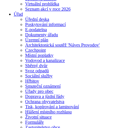
Virtuální prohlídka
Seznam akcí v roce 2026
Úřad
Úřední deska
Poskytování informací
E-podatelna
Dokumenty úřadu
Územní plán
Architektonická soutěž 'Náves Provodov'
Czechpoint
Místní poplatky
Vodovod a kanalizace
Sběrný dvůr
Svoz odpadů
Sociální služby
Hřbitov
Smuteční oznámení
Úřady pro obec
Doprava a jízdní řády
Ochrana obyvatelstva
Tisk, kopírování a laminování
Hlášení místního rozhlasu
Životní situace
Formuláře
Zastupitelstvo obce