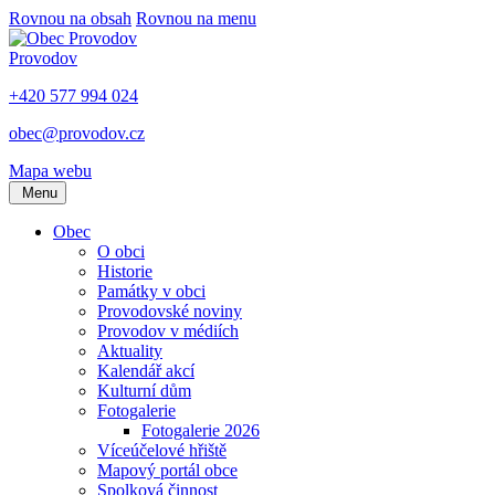
Rovnou na obsah
Rovnou na menu
Provodov
+420 577 994 024
obec@provodov.cz
Mapa webu
Menu
Obec
O obci
Historie
Památky v obci
Provodovské noviny
Provodov v médiích
Aktuality
Kalendář akcí
Kulturní dům
Fotogalerie
Fotogalerie 2026
Víceúčelové hřiště
Mapový portál obce
Spolková činnost