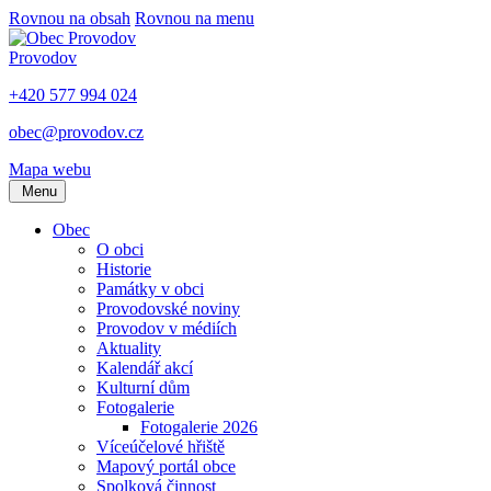
Rovnou na obsah
Rovnou na menu
Provodov
+420 577 994 024
obec@provodov.cz
Mapa webu
Menu
Obec
O obci
Historie
Památky v obci
Provodovské noviny
Provodov v médiích
Aktuality
Kalendář akcí
Kulturní dům
Fotogalerie
Fotogalerie 2026
Víceúčelové hřiště
Mapový portál obce
Spolková činnost