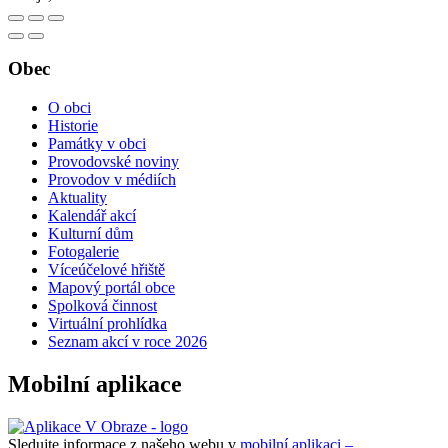
Obec
O obci
Historie
Památky v obci
Provodovské noviny
Provodov v médiích
Aktuality
Kalendář akcí
Kulturní dům
Fotogalerie
Víceúčelové hřiště
Mapový portál obce
Spolková činnost
Virtuální prohlídka
Seznam akcí v roce 2026
Mobilní aplikace
Sledujte informace z našeho webu v
mobilní aplikaci –