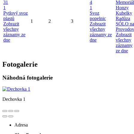
31
4
Memoriál
1
1
Honzy
Pytlový svoz
Svoz
Kubelky
plastů
popelnic
Radůza
1
2
3
Zobrazit
Zobrazit
SÓLO n
všechny
všechny
Provodo
záznamy ze
záznamy ze
Zobrazit
dne
dne
všechny
záznamy
ze dne
Fotogalerie
Náhodná fotogalerie
Dechovka 1
Adresa