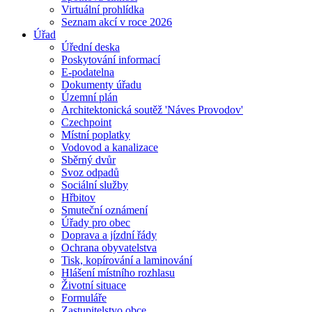
Virtuální prohlídka
Seznam akcí v roce 2026
Úřad
Úřední deska
Poskytování informací
E-podatelna
Dokumenty úřadu
Územní plán
Architektonická soutěž 'Náves Provodov'
Czechpoint
Místní poplatky
Vodovod a kanalizace
Sběrný dvůr
Svoz odpadů
Sociální služby
Hřbitov
Smuteční oznámení
Úřady pro obec
Doprava a jízdní řády
Ochrana obyvatelstva
Tisk, kopírování a laminování
Hlášení místního rozhlasu
Životní situace
Formuláře
Zastupitelstvo obce