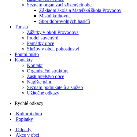
Seznam organizací zřízených obcí
Základní škola a Mateřská škola Provodov
Místní knihovna
Sbor dobrovolných hasičů
Turista
Zážitky v okolí Provodova
Prodej suvenýrů
Památky obce
Služby v obci, pohostinství
Poutní místo
Kontakty
Kontakt
Organizační struktura
Zastupitelstvo obce
Napište nám
Seznam podnikatelů a služeb
Užitečné odkazy
Rychlé odkazy
Kulturní dům
Poplatky
Odpady
Akce v obci