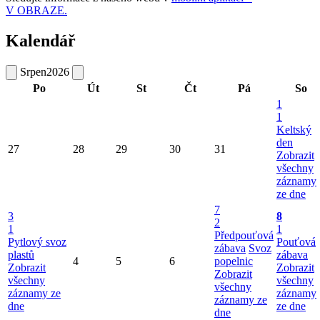
V OBRAZE.
Kalendář
Srpen
2026
Po
Út
St
Čt
Pá
So
1
1
Keltský
den
27
28
29
30
31
Zobrazit
všechny
záznamy
ze dne
7
3
8
2
1
1
Předpouťová
Pytlový svoz
Pouťová
zábava
Svoz
plastů
zábava
4
5
6
popelnic
Zobrazit
Zobrazit
Zobrazit
všechny
všechny
všechny
záznamy ze
záznamy
záznamy ze
dne
ze dne
dne