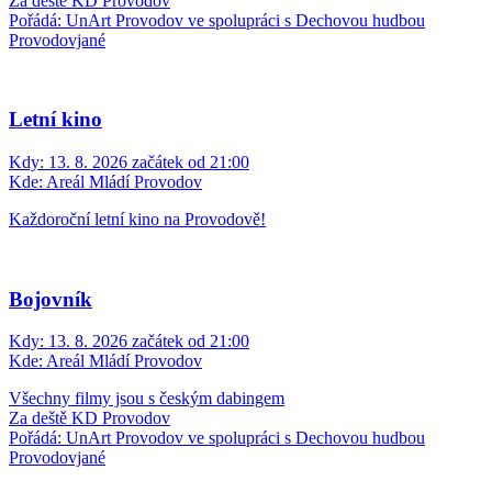
Za deště KD Provodov
Pořádá: UnArt Provodov ve spolupráci s Dechovou hudbou
Provodovjané
Letní kino
Kdy:
13. 8. 2026 začátek od 21:00
Kde:
Areál Mládí Provodov
Každoroční letní kino na Provodově!
Bojovník
Kdy:
13. 8. 2026 začátek od 21:00
Kde:
Areál Mládí Provodov
Všechny filmy jsou s českým dabingem
Za deště KD Provodov
Pořádá: UnArt Provodov ve spolupráci s Dechovou hudbou
Provodovjané