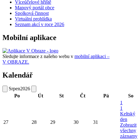
Víceúčelové hřiště
Mapový portál obce
Spolková činnost
Virtuální prohlídka
Seznam akcí v roce 2026
Mobilní aplikace
Sledujte informace z našeho webu v
mobilní aplikaci –
V OBRAZE.
Kalendář
Srpen
2026
Po
Út
St
Čt
Pá
So
1
1
Keltský
den
27
28
29
30
31
Zobrazit
všechny
záznamy