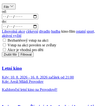
Filtr
od:
do:
Libovolná akce
církevní
divadlo
hudba
kino-film
ostatní
sport,
aktivní vyžití
Bezbariérový vstup na akci
Vstup na akci povolen se zvířaty
Akce je vhodná pro děti
Zrušit filtr
Filtrovat
Letní kino
Kdy:
10. 8. 2026 - 16. 8. 2026 začátek od 21:00
Kde:
Areál Mládí Provodov
Každoroční letní kino na Provodově!