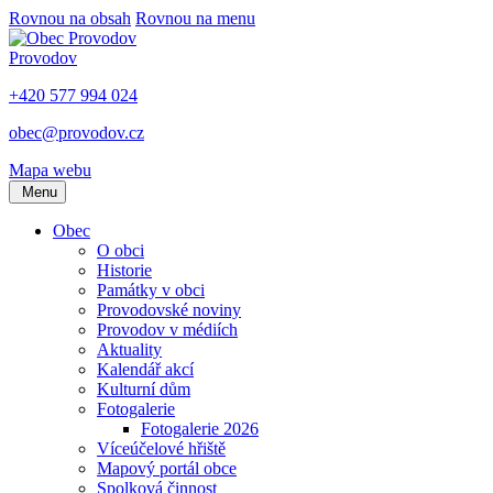
Rovnou na obsah
Rovnou na menu
Provodov
+420 577 994 024
obec@provodov.cz
Mapa webu
Menu
Obec
O obci
Historie
Památky v obci
Provodovské noviny
Provodov v médiích
Aktuality
Kalendář akcí
Kulturní dům
Fotogalerie
Fotogalerie 2026
Víceúčelové hřiště
Mapový portál obce
Spolková činnost