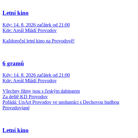
Letní kino
Kdy:
14. 8. 2026 začátek od 21:00
Kde:
Areál Mládí Provodov
Každoroční letní kino na Provodově!
6 gramů
Kdy:
14. 8. 2026 začátek od 21:00
Kde:
Areál Mládí Provodov
Všechny filmy jsou s českým dabingem
Za deště KD Provodov
Pořádá: UnArt Provodov ve spolupráci s Dechovou hudbou
Provodovjané
Letní kino