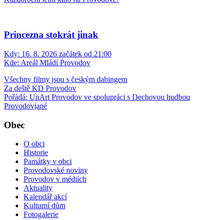
Princezna stokrát jinak
Kdy:
16. 8. 2026 začátek od 21:00
Kde:
Areál Mládí Provodov
Všechny filmy jsou s českým dabingem
Za deště KD Provodov
Pořádá: UnArt Provodov ve spolupráci s Dechovou hudbou
Provodovjané
Obec
O obci
Historie
Památky v obci
Provodovské noviny
Provodov v médiích
Aktuality
Kalendář akcí
Kulturní dům
Fotogalerie