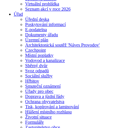
Virtuální prohlídka
Seznam akcí v roce 2026
Úřad
Úřední deska
Poskytování informací
E-podatelna
Dokumenty úřadu
Územní plán
Architektonická soutěž 'Náves Provodov'
Czechpoint
Místní poplatky
Vodovod a kanalizace
Sběrný dvůr
Svoz odpadů
Sociální služby
Hřbitov
Smuteční oznámení
Úřady pro obec
Doprava a jízdní řády
Ochrana obyvatelstva
Tisk, kopírování a laminování
Hlášení místního rozhlasu
Životní situace
Formuláře
Zastupitelstvo obce