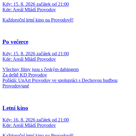
Kdy:
15. 8. 2026 začátek od 21:00
Kde:
Areál Mládí Provodov
Každoroční letní kino na Provodově!
Po večerce
Kdy:
15. 8. 2026 začátek od 21:00
Kde:
Areál Mládí Provodov
Všechny filmy jsou s českým dabingem
Za deště KD Provodov
Pořádá: UnArt Provodov ve spolupráci s Dechovou hudbou
Provodovjané
Letní kino
Kdy:
16. 8. 2026 začátek od 21:00
Kde:
Areál Mládí Provodov
Každoroční letní kino na Provodově!