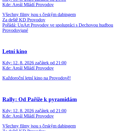
Kde:
Areál Mládí Provodov
Všechny filmy jsou s českým dabingem
Za deště KD Provodov
Pořádá: UnArt Provodov ve spolupráci s Dechovou hudbou
Provodovjané
Letní kino
Kdy:
12. 8. 2026 začátek od 21:00
Kde:
Areál Mládí Provodov
Každoroční letní kino na Provodově!
Rally: Od Paříže k pyramidám
Kdy:
12. 8. 2026 začátek od 21:00
Kde:
Areál Mládí Provodov
Všechny filmy jsou s českým dabingem