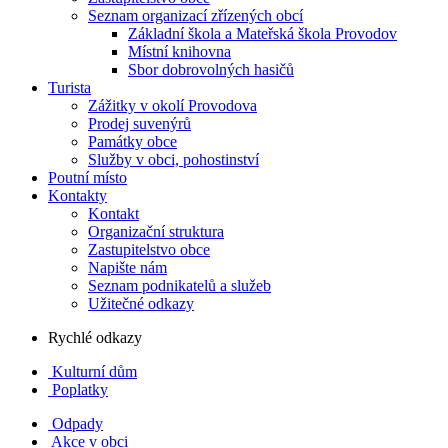
Seznam organizací zřízených obcí
Základní škola a Mateřská škola Provodov
Místní knihovna
Sbor dobrovolných hasičů
Turista
Zážitky v okolí Provodova
Prodej suvenýrů
Památky obce
Služby v obci, pohostinství
Poutní místo
Kontakty
Kontakt
Organizační struktura
Zastupitelstvo obce
Napište nám
Seznam podnikatelů a služeb
Užitečné odkazy
Rychlé odkazy
Kulturní dům
Poplatky
Odpady
Akce v obci