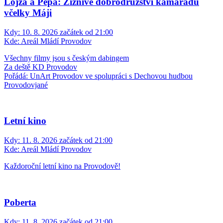
Lojza a Pepa: Žíznivé dobrodružství kamarádů
včelky Máji
Kdy:
10. 8. 2026 začátek od 21:00
Kde:
Areál Mládí Provodov
Všechny filmy jsou s českým dabingem
Za deště KD Provodov
Pořádá: UnArt Provodov ve spolupráci s Dechovou hudbou
Provodovjané
Letní kino
Kdy:
11. 8. 2026 začátek od 21:00
Kde:
Areál Mládí Provodov
Každoroční letní kino na Provodově!
Poberta
Kdy:
11. 8. 2026 začátek od 21:00