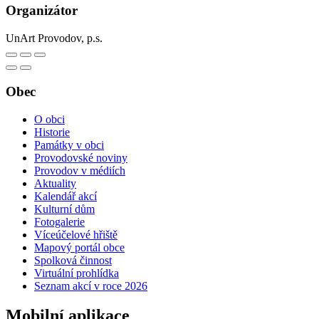
Organizátor
UnArt Provodov, p.s.
Obec
O obci
Historie
Památky v obci
Provodovské noviny
Provodov v médiích
Aktuality
Kalendář akcí
Kulturní dům
Fotogalerie
Víceúčelové hřiště
Mapový portál obce
Spolková činnost
Virtuální prohlídka
Seznam akcí v roce 2026
Mobilní aplikace