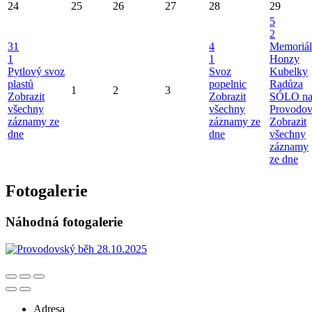
24
25
26
27
28
29
5
2
31
4
Memoriál
1
1
Honzy
Pytlový svoz
Svoz
Kubelky
plastů
popelnic
Radůza
1
2
3
Zobrazit
Zobrazit
SÓLO n
všechny
všechny
Provodo
záznamy ze
záznamy ze
Zobrazit
dne
dne
všechny
záznamy
ze dne
Fotogalerie
Náhodná fotogalerie
Adresa