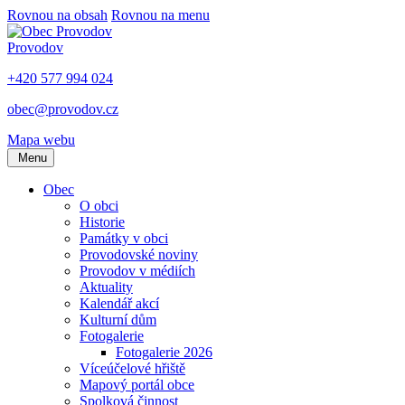
Rovnou na obsah
Rovnou na menu
Provodov
+420 577 994 024
obec@provodov.cz
Mapa webu
Menu
Obec
O obci
Historie
Památky v obci
Provodovské noviny
Provodov v médiích
Aktuality
Kalendář akcí
Kulturní dům
Fotogalerie
Fotogalerie 2026
Víceúčelové hřiště
Mapový portál obce
Spolková činnost