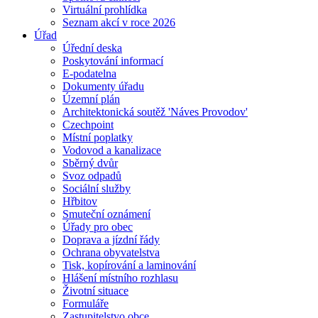
Virtuální prohlídka
Seznam akcí v roce 2026
Úřad
Úřední deska
Poskytování informací
E-podatelna
Dokumenty úřadu
Územní plán
Architektonická soutěž 'Náves Provodov'
Czechpoint
Místní poplatky
Vodovod a kanalizace
Sběrný dvůr
Svoz odpadů
Sociální služby
Hřbitov
Smuteční oznámení
Úřady pro obec
Doprava a jízdní řády
Ochrana obyvatelstva
Tisk, kopírování a laminování
Hlášení místního rozhlasu
Životní situace
Formuláře
Zastupitelstvo obce