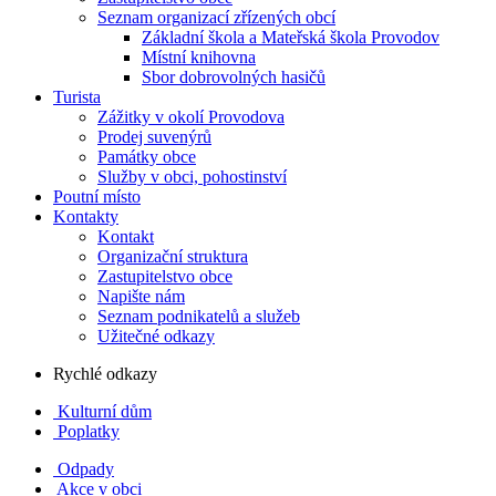
Seznam organizací zřízených obcí
Základní škola a Mateřská škola Provodov
Místní knihovna
Sbor dobrovolných hasičů
Turista
Zážitky v okolí Provodova
Prodej suvenýrů
Památky obce
Služby v obci, pohostinství
Poutní místo
Kontakty
Kontakt
Organizační struktura
Zastupitelstvo obce
Napište nám
Seznam podnikatelů a služeb
Užitečné odkazy
Rychlé odkazy
Kulturní dům
Poplatky
Odpady
Akce v obci