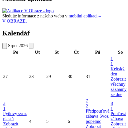
Sledujte informace z našeho webu v
mobilní aplikaci –
V OBRAZE.
Kalendář
Srpen
2026
Po
Út
St
Čt
Pá
So
1
1
Keltský
den
27
28
29
30
31
Zobrazit
všechny
záznamy
ze dne
7
3
8
2
1
1
Předpouťová
Pytlový svoz
Pouťová
zábava
Svoz
plastů
zábava
4
5
6
popelnic
Zobrazit
Zobrazit
Zobrazit