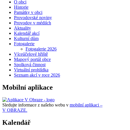
O obci
Historie
Památky v obci
Provodovské noviny
Provodov v médiích
Aktuality
Kalendář akcí
Kulturní dům
Fotogalerie
Fotogalerie 2026
Víceúčelové hřiště
Mapový portál obce
Spolková činnost
Virtuální prohlídka
Seznam akcí v roce 2026
Mobilní aplikace
Sledujte informace z našeho webu v
mobilní aplikaci –
V OBRAZE.
Kalendář