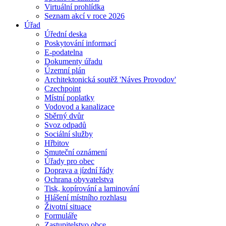
Virtuální prohlídka
Seznam akcí v roce 2026
Úřad
Úřední deska
Poskytování informací
E-podatelna
Dokumenty úřadu
Územní plán
Architektonická soutěž 'Náves Provodov'
Czechpoint
Místní poplatky
Vodovod a kanalizace
Sběrný dvůr
Svoz odpadů
Sociální služby
Hřbitov
Smuteční oznámení
Úřady pro obec
Doprava a jízdní řády
Ochrana obyvatelstva
Tisk, kopírování a laminování
Hlášení místního rozhlasu
Životní situace
Formuláře
Zastupitelstvo obce