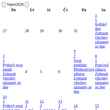
Srpen
2026
Po
Út
St
Čt
Pá
So
1
1
Keltský
den
27
28
29
30
31
Zobrazit
všechny
záznamy
ze dne
7
3
2
8
1
Svoz
1
Pytlový svoz
popelnic
Pouťová
plastů
Předpouťová
zábava
4
5
6
Zobrazit
zábava
Zobrazit
všechny
Zobrazit
všechny
záznamy ze
všechny
záznamy
dne
záznamy ze
ze dne
dne
10
3
11
12
13
Pytlový svoz
3
3
3
14
15