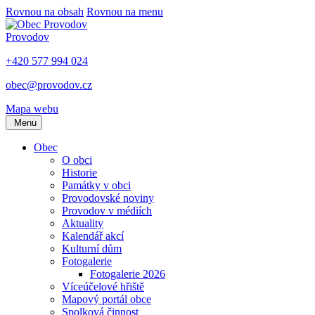
Rovnou na obsah
Rovnou na menu
Provodov
+420 577 994 024
obec@provodov.cz
Mapa webu
Menu
Obec
O obci
Historie
Památky v obci
Provodovské noviny
Provodov v médiích
Aktuality
Kalendář akcí
Kulturní dům
Fotogalerie
Fotogalerie 2026
Víceúčelové hřiště
Mapový portál obce
Spolková činnost