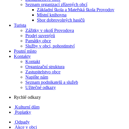
Seznam organizací zřízených obcí
Základní škola a Mateřská škola Provodov
Místní knihovna
Sbor dobrovolných hasičů
Turista
Zážitky v okolí Provodova
Prodej suvenýrů
Památky obce
Služby v obci, pohostinství
Poutní místo
Kontakty
Kontakt
Organizační struktura
Zastupitelstvo obce
Napište nám
Seznam podnikatelů a služeb
Užitečné odkazy
Rychlé odkazy
Kulturní dům
Poplatky
Odpady
Akce v obci