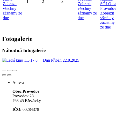
1
2
3
Zobrazit
Zobrazit
SÓLO n
všechny
všechny
Provodo
záznamy ze
záznamy ze
Zobrazit
dne
dne
všechny
záznamy
ze dne
Fotogalerie
Náhodná fotogalerie
Adresa
Obec Provodov
Provodov 28
763 45 Březůvky
IČO:
00284378