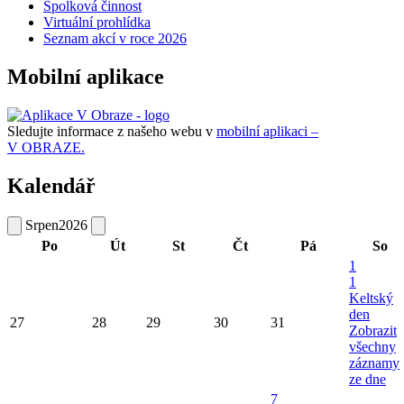
Spolková činnost
Virtuální prohlídka
Seznam akcí v roce 2026
Mobilní aplikace
Sledujte informace z našeho webu v
mobilní aplikaci –
V OBRAZE.
Kalendář
Srpen
2026
Po
Út
St
Čt
Pá
So
1
1
Keltský
den
27
28
29
30
31
Zobrazit
všechny
záznamy
ze dne
7