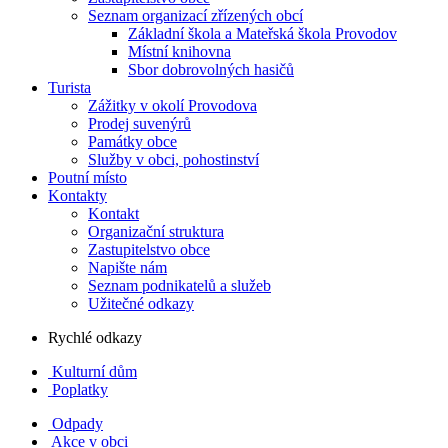
Seznam organizací zřízených obcí
Základní škola a Mateřská škola Provodov
Místní knihovna
Sbor dobrovolných hasičů
Turista
Zážitky v okolí Provodova
Prodej suvenýrů
Památky obce
Služby v obci, pohostinství
Poutní místo
Kontakty
Kontakt
Organizační struktura
Zastupitelstvo obce
Napište nám
Seznam podnikatelů a služeb
Užitečné odkazy
Rychlé odkazy
Kulturní dům
Poplatky
Odpady
Akce v obci