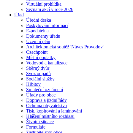
Virtuální prohlídka
Seznam akcí v roce 2026
Úřad
Úřední deska
Poskytování informací
E-podatelna
Dokumenty úřadu
Územní plán
Architektonická soutěž 'Náves Provodov'
Czechpoint
Místní poplatky
Vodovod a kanalizace
Sběrný dvůr
Svoz odpadů
Sociální služby
Hřbitov
Smuteční oznámení
Úřady pro obec
Doprava a jízdní řády
Ochrana obyvatelstva
Tisk, kopírování a laminování
Hlášení místního rozhlasu
Životní situace
Formuláře
Zastupitelstvo obce