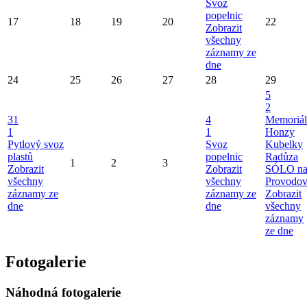
Svoz
popelnic
17
18
19
20
22
Zobrazit
všechny
záznamy ze
dne
24
25
26
27
28
29
5
2
31
4
Memoriál
1
1
Honzy
Pytlový svoz
Svoz
Kubelky
plastů
popelnic
Radůza
1
2
3
Zobrazit
Zobrazit
SÓLO n
všechny
všechny
Provodo
záznamy ze
záznamy ze
Zobrazit
dne
dne
všechny
záznamy
ze dne
Fotogalerie
Náhodná fotogalerie