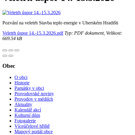
Pozvání na veletrh Stavba teplo energie v Uherském Hradišti
Veletrh úspor 14.-15.3.2026.pdf
Typ: PDF dokument, Velikost:
669.54 kB
Obec
O obci
Historie
Památky v obci
Provodovské noviny
Provodov v médiích
Aktuality
Kalendář akcí
Kulturní dům
Fotogalerie
Víceúčelové hřiště
Mapový portál obce