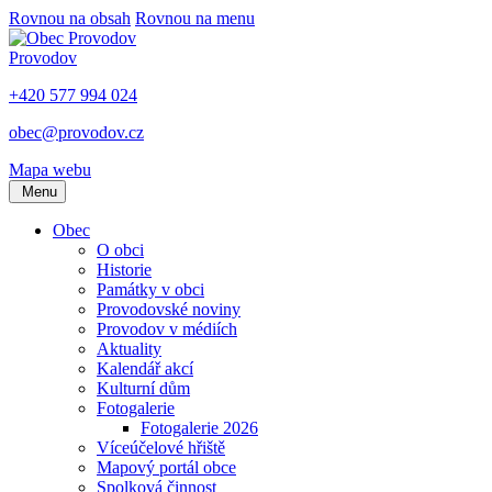
Rovnou na obsah
Rovnou na menu
Provodov
+420 577 994 024
obec@provodov.cz
Mapa webu
Menu
Obec
O obci
Historie
Památky v obci
Provodovské noviny
Provodov v médiích
Aktuality
Kalendář akcí
Kulturní dům
Fotogalerie
Fotogalerie 2026
Víceúčelové hřiště
Mapový portál obce
Spolková činnost