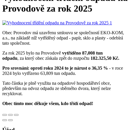
Provodově za rok 2025
Obec Provodov má uzavřenu smlouvu se společností EKO-KOM,
a.s., na základě níž vytříděný odpad - papír, sklo a plasty - odebírá
tato společnost.
Za rok 2025 bylo na Provodově
vytříděno 87,008 tun
odpadu
, za který obec získala zpět do rozpočtu
182.325,50 Kč.
Pro srovnání: oproti roku 2024 to je nárust o 36,35 %
- v roce
2024 bylo vytřízeno 63,809 tun odpadu.
Tato částka je plně využita na odpadové hospodářství obce,
především na odvoz odpadu ze sběrného dvora, který nelze
recyklovat.
Obec tímto moc děkuje všem, kdo třídí odpad!
Úřad