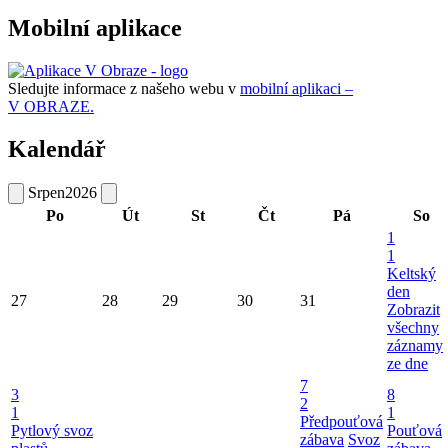
Mobilní aplikace
Sledujte informace z našeho webu v
mobilní aplikaci –
V OBRAZE.
Kalendář
Srpen
2026
Po
Út
St
Čt
Pá
So
1
1
Keltský
den
27
28
29
30
31
Zobrazit
všechny
záznamy
ze dne
7
3
8
2
1
1
Předpouťová
Pytlový svoz
Pouťová
zábava
Svoz