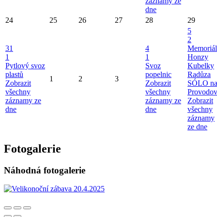
záznamy ze
dne
24
25
26
27
28
29
5
2
31
4
Memoriál
1
1
Honzy
Pytlový svoz
Svoz
Kubelky
plastů
popelnic
Radůza
1
2
3
Zobrazit
Zobrazit
SÓLO n
všechny
všechny
Provodo
záznamy ze
záznamy ze
Zobrazit
dne
dne
všechny
záznamy
ze dne
Fotogalerie
Náhodná fotogalerie