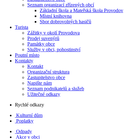
Seznam organizací zřízených obcí
Základní škola a Mateřská škola Provodov
Místní knihovna
Sbor dobrovolných hasičů
Turista
Zážitky v okolí Provodova
Prodej suvenýrů
Památky obce
Služby v obci, pohostinství
Poutní místo
Kontakty
Kontakt
Organizační struktura
Zastupitelstvo obce
Napište nám
Seznam podnikatelů a služeb
Užitečné odkazy
Rychlé odkazy
Kulturní dům
Poplatky
Odpady
Akce v obci