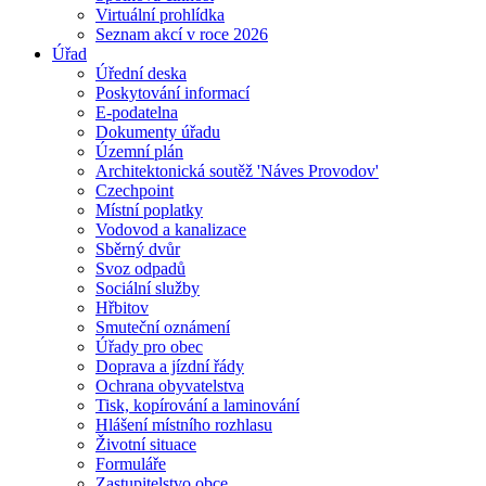
Virtuální prohlídka
Seznam akcí v roce 2026
Úřad
Úřední deska
Poskytování informací
E-podatelna
Dokumenty úřadu
Územní plán
Architektonická soutěž 'Náves Provodov'
Czechpoint
Místní poplatky
Vodovod a kanalizace
Sběrný dvůr
Svoz odpadů
Sociální služby
Hřbitov
Smuteční oznámení
Úřady pro obec
Doprava a jízdní řády
Ochrana obyvatelstva
Tisk, kopírování a laminování
Hlášení místního rozhlasu
Životní situace
Formuláře
Zastupitelstvo obce