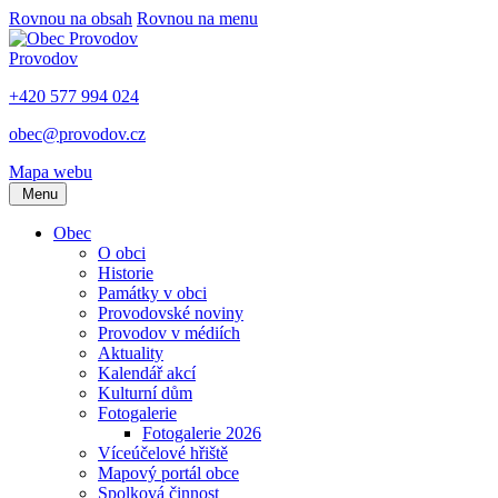
Rovnou na obsah
Rovnou na menu
Provodov
+420 577 994 024
obec@provodov.cz
Mapa webu
Menu
Obec
O obci
Historie
Památky v obci
Provodovské noviny
Provodov v médiích
Aktuality
Kalendář akcí
Kulturní dům
Fotogalerie
Fotogalerie 2026
Víceúčelové hřiště
Mapový portál obce
Spolková činnost