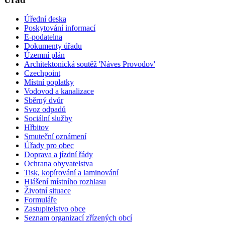
Úřední deska
Poskytování informací
E-podatelna
Dokumenty úřadu
Územní plán
Architektonická soutěž 'Náves Provodov'
Czechpoint
Místní poplatky
Vodovod a kanalizace
Sběrný dvůr
Svoz odpadů
Sociální služby
Hřbitov
Smuteční oznámení
Úřady pro obec
Doprava a jízdní řády
Ochrana obyvatelstva
Tisk, kopírování a laminování
Hlášení místního rozhlasu
Životní situace
Formuláře
Zastupitelstvo obce
Seznam organizací zřízených obcí