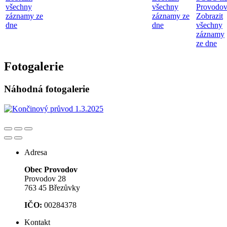
všechny
všechny
Provodo
záznamy ze
záznamy ze
Zobrazit
dne
dne
všechny
záznamy
ze dne
Fotogalerie
Náhodná fotogalerie
Adresa
Obec Provodov
Provodov 28
763 45 Březůvky
IČO:
00284378
Kontakt