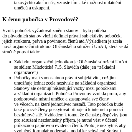
takovýchto akcí u nás, vzroste tím také možnost uplatnění
umělců a uskupení.
K čemu pobočka v Provodově?
Vznik poboček vyžadoval změnu stanov – bylo potřeba
do původních stanov vložit definici právní subjektivity poboček,
jejich strukturu, práva a povinnosti členů atd.Výsledkem je zcela
nová organizační struktura Občanského sdružení UnArt, která se dá
stručně popsat takto:
Základní organizační jednotkou je Občanské sdružení UnArt
se sídlem Mladotická 715, Slavičín (dále jen “základní
organizace”)
Pobočky mají samostatnou právní subjektivitu, což jim
umožňuje jednat zcela nezávisle na základní organizaci.
Stanovy ale definují následující vazby mezi pobočkami
a základní organizací: Pobočka Provodov vznikla proto, aby
podporovala místní umělce a zastupovala své členy
ve věcech, na které jednotlivec nestačí. Tato pobočka bude
také pro své členy poskytovat připojení k internetu pomocí
bezdrátové sítě. Vzhledem k tomu, že členské příspěvky jsou
pro sdružení nezdanitelný příjem, je nutné vést v účetně
průkaznou papírovou evidenci členů. Proto je nezbytné, aby
vyplněný formulář podepsal a podal ke schválení Správní