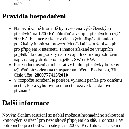
radě.
Pravidla hospodaření
Na první valné hromadě byla zvolena výše členských
příspěvků na 1200 Kč půlročně a vstupní příspěvek na výši
500 Kč. Finance získané z členských příspěvků budou
používány k pokrytí provozních nákladů sdružení –např.
pro připojení k internetu. Finance získané ze vstupních
poplatků budou použity na rozvoj infrastruktury sdružení –
např. nákupy drobného majetku, SW či HW.
Pro zjednodušení administrativy budou příspěvky hrazeny
výlučně převodem na transparentní účet u Fio banka, Zlín.
Číslo účtu:
2800777415/2010
V rozpočtu sdružení je potřeba vyhradit peníze pro odměnu
účetní, která vyhotoví roční účetní uzávěrku a daňové
přiznání!
Další informace
Novým členům sdružení se nabízí možnost hromadného zakoupení
koncových zařízení pro bezdrátové připojení do sítě. Hodnota HW
potřebného pro chod wi-fi sítě je asi 2000,- Kč. Tato částka se mění