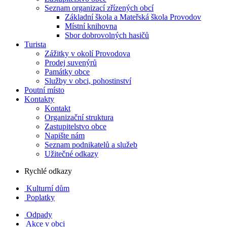
Seznam organizací zřízených obcí
Základní škola a Mateřská škola Provodov
Místní knihovna
Sbor dobrovolných hasičů
Turista
Zážitky v okolí Provodova
Prodej suvenýrů
Památky obce
Služby v obci, pohostinství
Poutní místo
Kontakty
Kontakt
Organizační struktura
Zastupitelstvo obce
Napište nám
Seznam podnikatelů a služeb
Užitečné odkazy
Rychlé odkazy
Kulturní dům
Poplatky
Odpady
Akce v obci