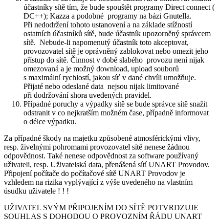
účastníky sítě tím, že bude spouštět programy Direct connect (
DC++); Kazza a podobné programy na bázi Gnutella.
Při nedodržení tohoto ustanovení a na základe stížností
ostatních účastníků sítě, bude účastník upozorněný správcem
sítě. Nebude-li napomenutý účastník toto akceptovat,
provozovatel sítě je oprávněný zablokovat nebo omezit jeho
přístup do sítě. Činnost v době slabého provozu není nijak
omezovaná a je možný download, upload souborů
s maximální rychlostí, jakou síť v dané chvíli umožňuje.
Přijaté nebo odeslané data nejsou nijak limitované
při dodržování shora uvedených pravidel.
Případné poruchy a výpadky sítě se bude správce sítě snažit
odstranit v co nejkratším možném čase, případně informovat
o délce výpadku.
Za případné škody na majetku způsobené atmosférickými vlivy,
resp. živelnými pohromami provozovatel sítě nenese žádnou
odpovědnost. Také nenese odpovědnost za software používaný
uživateli, resp. Uživatelská data, přenášená sítí UNART Provodov.
Připojení počítače do počítačové sítě UNART Provodov je
vzhledem na rizika vyplývající z výše uvedeného na vlastním
úsudku uživatele ! ! !
UŽIVATEL SVÝM PŘIPOJENÍM DO SÍTĚ POTVRDZUJE
SOUHLAS S DOHODOU O PROVOZNÍM ŘÁDU UNART