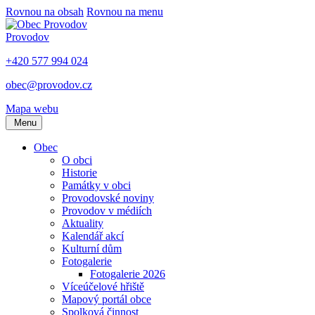
Rovnou na obsah
Rovnou na menu
Provodov
+420 577 994 024
obec@provodov.cz
Mapa webu
Menu
Obec
O obci
Historie
Památky v obci
Provodovské noviny
Provodov v médiích
Aktuality
Kalendář akcí
Kulturní dům
Fotogalerie
Fotogalerie 2026
Víceúčelové hřiště
Mapový portál obce
Spolková činnost