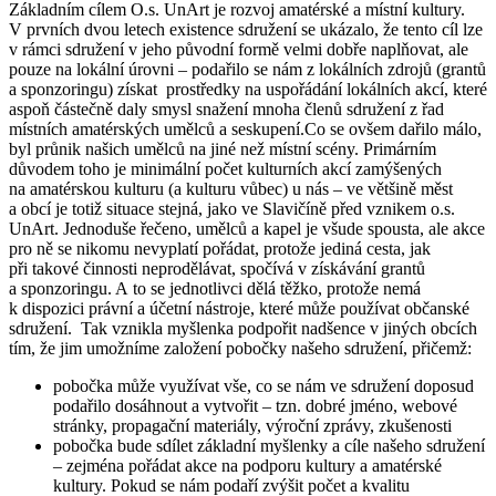
Základním cílem O.s. UnArt je rozvoj amatérské a místní kultury.
V prvních dvou letech existence sdružení se ukázalo, že tento cíl lze
v rámci sdružení v jeho původní formě velmi dobře naplňovat, ale
pouze na lokální úrovni – podařilo se nám z lokálních zdrojů (grantů
a sponzoringu) získat prostředky na uspořádání lokálních akcí, které
aspoň částečně daly smysl snažení mnoha členů sdružení z řad
místních amatérských umělců a seskupení.Co se ovšem dařilo málo,
byl průnik našich umělců na jiné než místní scény. Primárním
důvodem toho je minimální počet kulturních akcí zamýšených
na amatérskou kulturu (a kulturu vůbec) u nás – ve většině měst
a obcí je totiž situace stejná, jako ve Slavičíně před vznikem o.s.
UnArt. Jednoduše řečeno, umělců a kapel je všude spousta, ale akce
pro ně se nikomu nevyplatí pořádat, protože jediná cesta, jak
při takové činnosti neprodělávat, spočívá v získávání grantů
a sponzoringu. A to se jednotlivci dělá těžko, protože nemá
k dispozici právní a účetní nástroje, které může používat občanské
sdružení. Tak vznikla myšlenka podpořit nadšence v jiných obcích
tím, že jim umožníme založení pobočky našeho sdružení, přičemž:
pobočka může využívat vše, co se nám ve sdružení doposud
podařilo dosáhnout a vytvořit – tzn. dobré jméno, webové
stránky, propagační materiály, výroční zprávy, zkušenosti
pobočka bude sdílet základní myšlenky a cíle našeho sdružení
– zejména pořádat akce na podporu kultury a amatérské
kultury. Pokud se nám podaří zvýšit počet a kvalitu