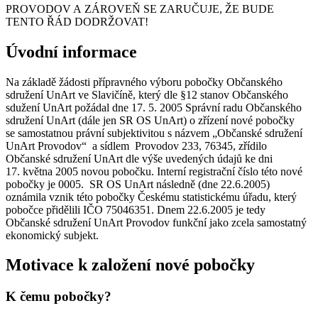
PROVODOV A ZÁROVEŇ SE ZARUČUJE, ŽE BUDE
TENTO ŘÁD DODRŽOVAT!
Úvodní informace
Na základě žádosti přípravného výboru pobočky Občanského
sdružení UnArt ve Slavičíně, který dle §12 stanov Občanského
sdužení UnArt požádal dne 17. 5. 2005 Správní radu Občanského
sdružení UnArt (dále jen SR OS UnArt) o zřízení nové pobočky
se samostatnou právní subjektivitou s názvem „Občanské sdružení
UnArt Provodov“ a sídlem Provodov 233, 76345, zřídilo
Občanské sdružení UnArt dle výše uvedených údajů ke dni
17. května 2005 novou pobočku. Interní registrační číslo této nové
pobočky je 0005. SR OS UnArt následně (dne 22.6.2005)
oznámila vznik této pobočky Českému statistickému úřadu, který
pobočce přidělili IČO 75046351. Dnem 22.6.2005 je tedy
Občanské sdružení UnArt Provodov funkční jako zcela samostatný
ekonomický subjekt.
Motivace k založení nové pobočky
K čemu pobočky?