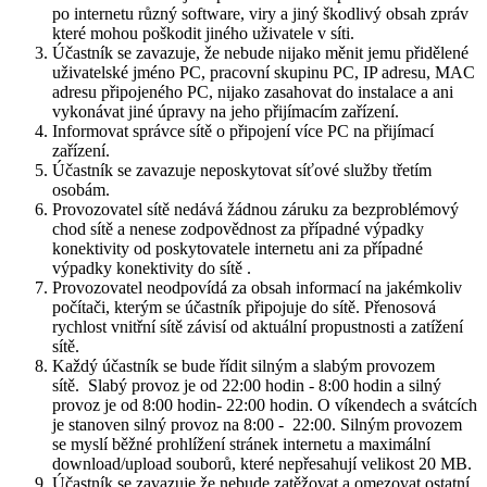
po internetu různý software, viry a jiný škodlivý obsah zpráv
které mohou poškodit jiného uživatele v síti.
Účastník se zavazuje, že nebude nijako měnit jemu přidělené
uživatelské jméno PC, pracovní skupinu PC, IP adresu, MAC
adresu připojeného PC, nijako zasahovat do instalace a ani
vykonávat jiné úpravy na jeho přijímacím zařízení.
Informovat správce sítě o připojení více PC na přijímací
zařízení.
Účastník se zavazuje neposkytovat síťové služby třetím
osobám.
Provozovatel sítě nedává žádnou záruku za bezproblémový
chod sítě a nenese zodpovědnost za případné výpadky
konektivity od poskytovatele internetu ani za případné
výpadky konektivity do sítě .
Provozovatel neodpovídá za obsah informací na jakémkoliv
počítači, kterým se účastník připojuje do sítě. Přenosová
rychlost vnitřní sítě závisí od aktuální propustnosti a zatížení
sítě.
Každý účastník se bude řídit silným a slabým provozem
sítě. Slabý provoz je od 22:00 hodin - 8:00 hodin a silný
provoz je od 8:00 hodin- 22:00 hodin. O víkendech a svátcích
je stanoven silný provoz na 8:00 - 22:00. Silným provozem
se myslí běžné prohlížení stránek internetu a maximální
download/upload souborů, které nepřesahují velikost 20 MB.
Účastník se zavazuje že nebude zatěžovat a omezovat ostatní