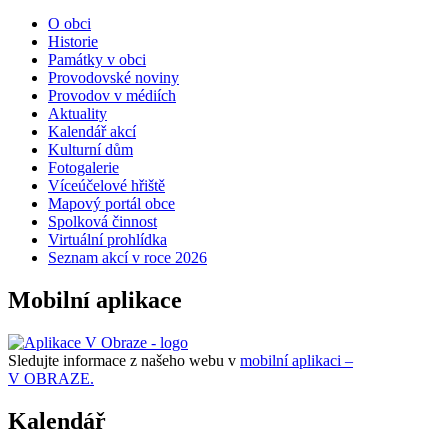
O obci
Historie
Památky v obci
Provodovské noviny
Provodov v médiích
Aktuality
Kalendář akcí
Kulturní dům
Fotogalerie
Víceúčelové hřiště
Mapový portál obce
Spolková činnost
Virtuální prohlídka
Seznam akcí v roce 2026
Mobilní aplikace
Sledujte informace z našeho webu v
mobilní aplikaci –
V OBRAZE.
Kalendář