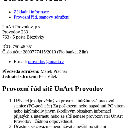
Základní informace
Provozní řád, stanovy sdružení
UnArt Provodov, p.s.
Provodov 233
763 45 pošta Březůvky
IČO: 750 46 351
Číslo účtu: 2800777415/2010 (Fio banka, Zlín)
E-mail:
provodov@unart.cz
Předseda sdružení:
Marek Prachař
Jednatel sdružení:
Petr Vítek
Provozní řád sítě UnArt Provodov
Uživatel je odpovědný za provoz a údržbu své pracovní
stanice (PC-počítače) Za poškození nebo napadnutí PC virem
nebo jakýmkoliv jiným škodlivým obsahem informací
přijatých z internetu nebo ze sítě nenese provozovatel UnArt
Provodov žádnou odpovědnost.
Účastník se zavazuje nepoužívat a nešířit po síti ani