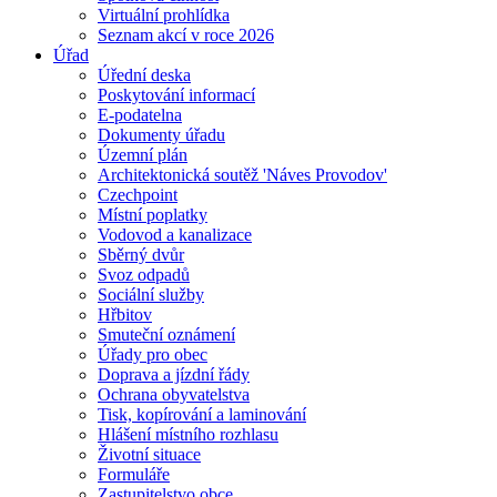
Virtuální prohlídka
Seznam akcí v roce 2026
Úřad
Úřední deska
Poskytování informací
E-podatelna
Dokumenty úřadu
Územní plán
Architektonická soutěž 'Náves Provodov'
Czechpoint
Místní poplatky
Vodovod a kanalizace
Sběrný dvůr
Svoz odpadů
Sociální služby
Hřbitov
Smuteční oznámení
Úřady pro obec
Doprava a jízdní řády
Ochrana obyvatelstva
Tisk, kopírování a laminování
Hlášení místního rozhlasu
Životní situace
Formuláře
Zastupitelstvo obce