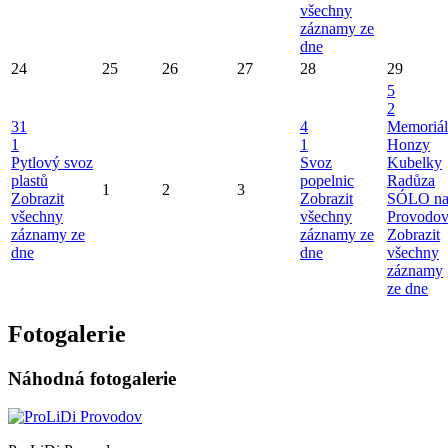
všechny
záznamy ze
dne
24
25
26
27
28
29
5
2
31
4
Memoriál
1
1
Honzy
Pytlový svoz
Svoz
Kubelky
plastů
popelnic
Radůza
1
2
3
Zobrazit
Zobrazit
SÓLO n
všechny
všechny
Provodo
záznamy ze
záznamy ze
Zobrazit
dne
dne
všechny
záznamy
ze dne
Fotogalerie
Náhodná fotogalerie