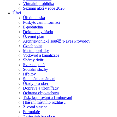
Virtuální prohlídka
Seznam akcí v roce 2026
Úřad
Úřední deska
Poskytování informací
E-podatelna
Dokumenty úřadu
Územní plán
Architektonická soutěž 'Náves Provodov'
Czechpoint
Místní poplatky
Vodovod a kanalizace
Sběrný dvůr
Svoz odpadů
Sociální služby
Hřbitov
Smuteční oznámení
Úřady pro obec
Doprava a jízdní řády
Ochrana obyvatelstva
Tisk, kopírování a laminování
Hlášení místního rozhlasu
Životní situace
Formuláře
Zastupitelstvo obce