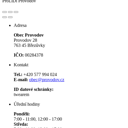
ProLiDi Provodov
Adresa
Obec Provodov
Provodov 28
763 45 Březůvky
IČO:
00284378
Kontakt
Tel.:
+420 577 994 024
E-mail:
obec@provodov.cz
ID datové schránky:
twearem
Úřední hodiny
Pondělí:
7:00 - 11:00, 12:00 - 17:00
Středa: