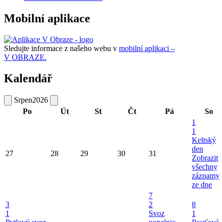
Mobilní aplikace
Sledujte informace z našeho webu v
mobilní aplikaci –
V OBRAZE.
Kalendář
Srpen
2026
Po
Út
St
Čt
Pá
So
1
1
Keltský
den
27
28
29
30
31
Zobrazit
všechny
záznamy
ze dne
7
3
2
8
1
Svoz
1