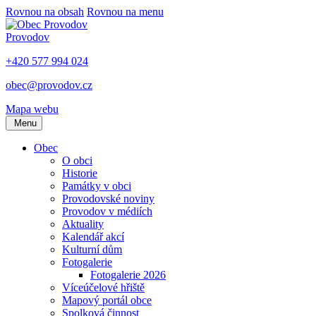
Rovnou na obsah
Rovnou na menu
Provodov
+420 577 994 024
obec@provodov.cz
Mapa webu
Menu
Obec
O obci
Historie
Památky v obci
Provodovské noviny
Provodov v médiích
Aktuality
Kalendář akcí
Kulturní dům
Fotogalerie
Fotogalerie 2026
Víceúčelové hřiště
Mapový portál obce
Spolková činnost