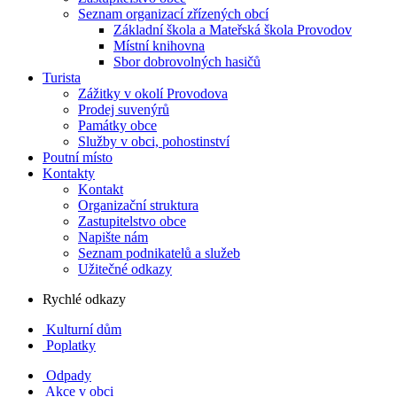
Seznam organizací zřízených obcí
Základní škola a Mateřská škola Provodov
Místní knihovna
Sbor dobrovolných hasičů
Turista
Zážitky v okolí Provodova
Prodej suvenýrů
Památky obce
Služby v obci, pohostinství
Poutní místo
Kontakty
Kontakt
Organizační struktura
Zastupitelstvo obce
Napište nám
Seznam podnikatelů a služeb
Užitečné odkazy
Rychlé odkazy
Kulturní dům
Poplatky
Odpady
Akce v obci