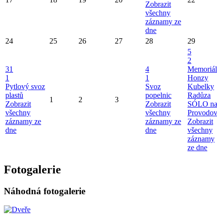
Zobrazit
všechny
záznamy ze
dne
24
25
26
27
28
29
5
2
31
4
Memoriál
1
1
Honzy
Pytlový svoz
Svoz
Kubelky
plastů
popelnic
Radůza
1
2
3
Zobrazit
Zobrazit
SÓLO n
všechny
všechny
Provodo
záznamy ze
záznamy ze
Zobrazit
dne
dne
všechny
záznamy
ze dne
Fotogalerie
Náhodná fotogalerie