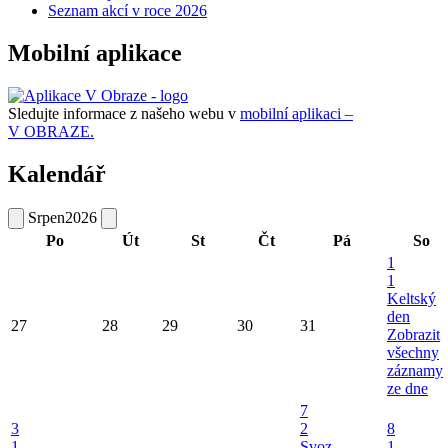
Seznam akcí v roce 2026
Mobilní aplikace
Sledujte informace z našeho webu v
mobilní aplikaci –
V OBRAZE.
Kalendář
Srpen
2026
Po
Út
St
Čt
Pá
So
1
1
Keltský
den
27
28
29
30
31
Zobrazit
všechny
záznamy
ze dne
7
3
2
8
1
Svoz
1