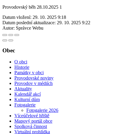
Provodovský běh 28.10.2025 1
Datum vložení:
29. 10. 2025 9:18
Datum poslední aktualizace:
29. 10. 2025 9:22
Autor:
Správce Webu
Obec
O obci
Historie
Památky v obci
Provodovské noviny
Provodov v médiích
Aktuality
Kalendář akcí
Kulturní dům
Fotogalerie
Fotogalerie 2026
Víceúčelové hřiště
Mapový portál obce
Spolková činnost
Virtuální prohlídka