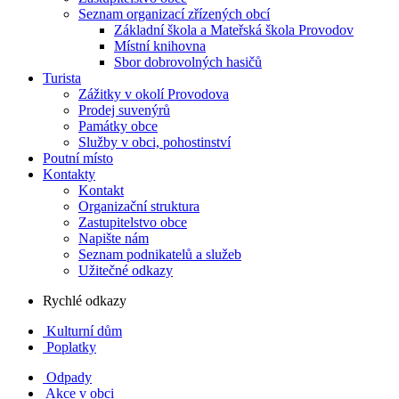
Seznam organizací zřízených obcí
Základní škola a Mateřská škola Provodov
Místní knihovna
Sbor dobrovolných hasičů
Turista
Zážitky v okolí Provodova
Prodej suvenýrů
Památky obce
Služby v obci, pohostinství
Poutní místo
Kontakty
Kontakt
Organizační struktura
Zastupitelstvo obce
Napište nám
Seznam podnikatelů a služeb
Užitečné odkazy
Rychlé odkazy
Kulturní dům
Poplatky
Odpady
Akce v obci