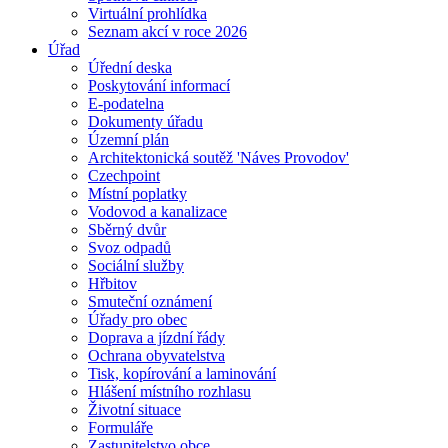
Virtuální prohlídka
Seznam akcí v roce 2026
Úřad
Úřední deska
Poskytování informací
E-podatelna
Dokumenty úřadu
Územní plán
Architektonická soutěž 'Náves Provodov'
Czechpoint
Místní poplatky
Vodovod a kanalizace
Sběrný dvůr
Svoz odpadů
Sociální služby
Hřbitov
Smuteční oznámení
Úřady pro obec
Doprava a jízdní řády
Ochrana obyvatelstva
Tisk, kopírování a laminování
Hlášení místního rozhlasu
Životní situace
Formuláře
Zastupitelstvo obce