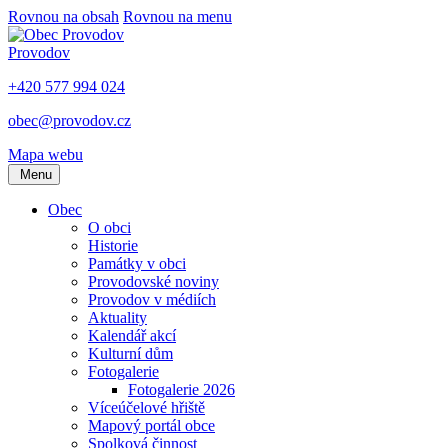
Rovnou na obsah
Rovnou na menu
Provodov
+420 577 994 024
obec@provodov.cz
Mapa webu
Menu
Obec
O obci
Historie
Památky v obci
Provodovské noviny
Provodov v médiích
Aktuality
Kalendář akcí
Kulturní dům
Fotogalerie
Fotogalerie 2026
Víceúčelové hřiště
Mapový portál obce
Spolková činnost