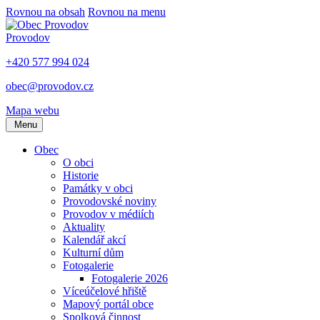
Rovnou na obsah
Rovnou na menu
Provodov
+420 577 994 024
obec@provodov.cz
Mapa webu
Menu
Obec
O obci
Historie
Památky v obci
Provodovské noviny
Provodov v médiích
Aktuality
Kalendář akcí
Kulturní dům
Fotogalerie
Fotogalerie 2026
Víceúčelové hřiště
Mapový portál obce
Spolková činnost