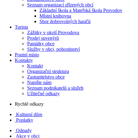
Seznam organizací zřízených obcí
Základní škola a Mateřská škola Provodov
Místní knihovna
Sbor dobrovolných hasičů
Turista
Zážitky v okolí Provodova
Prodej suvenýrů
Památky obce
Služby v obci, pohostinství
Poutní místo
Kontakty
Kontakt
Organizační struktura
Zastupitelstvo obce
Napište nám
Seznam podnikatelů a služeb
Užitečné odkazy
Rychlé odkazy
Kulturní dům
Poplatky
Odpady
Akce v obci