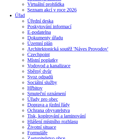
Virtuální prohlídka
Seznam akcí v roce 2026
Úřad
Úřední deska
Poskytování informací
E-podatelna
Dokumenty úřadu
Územní plán
Architektonická soutěž 'Náves Provodov'
Czechpoint
Místní poplatky
Vodovod a kanalizace
Sběrný dvůr
Svoz odpadů
Sociální služby
Hřbitov
Smuteční oznámení
Úřady pro obec
Doprava a jízdní řády
Ochrana obyvatelstva
Tisk, kopírování a laminování
Hlášení místního rozhlasu
Životní situace
Formuláře
Zastupitelstvo obce