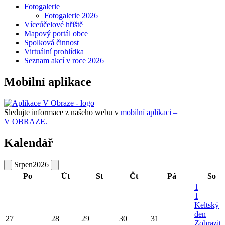
Fotogalerie
Fotogalerie 2026
Víceúčelové hřiště
Mapový portál obce
Spolková činnost
Virtuální prohlídka
Seznam akcí v roce 2026
Mobilní aplikace
Sledujte informace z našeho webu v
mobilní aplikaci –
V OBRAZE.
Kalendář
Srpen
2026
Po
Út
St
Čt
Pá
So
1
1
Keltský
den
27
28
29
30
31
Zobrazit