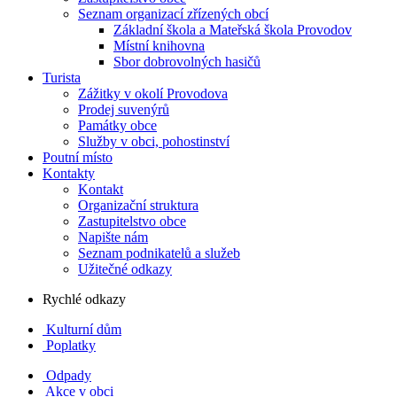
Seznam organizací zřízených obcí
Základní škola a Mateřská škola Provodov
Místní knihovna
Sbor dobrovolných hasičů
Turista
Zážitky v okolí Provodova
Prodej suvenýrů
Památky obce
Služby v obci, pohostinství
Poutní místo
Kontakty
Kontakt
Organizační struktura
Zastupitelstvo obce
Napište nám
Seznam podnikatelů a služeb
Užitečné odkazy
Rychlé odkazy
Kulturní dům
Poplatky
Odpady
Akce v obci