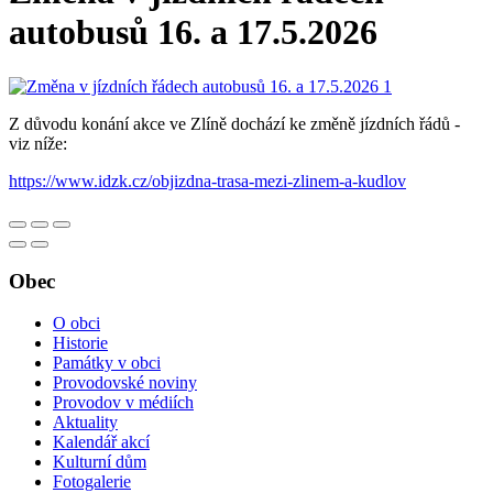
autobusů 16. a 17.5.2026
Z důvodu konání akce ve Zlíně dochází ke změně jízdních řádů -
viz níže:
https://www.idzk.cz/objizdna-trasa-mezi-zlinem-a-kudlov
Obec
O obci
Historie
Památky v obci
Provodovské noviny
Provodov v médiích
Aktuality
Kalendář akcí
Kulturní dům
Fotogalerie