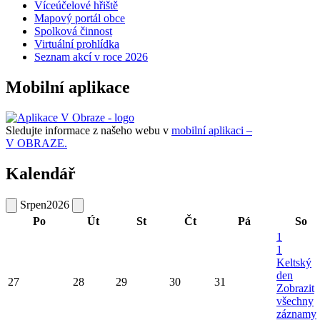
Víceúčelové hřiště
Mapový portál obce
Spolková činnost
Virtuální prohlídka
Seznam akcí v roce 2026
Mobilní aplikace
Sledujte informace z našeho webu v
mobilní aplikaci –
V OBRAZE.
Kalendář
Srpen
2026
Po
Út
St
Čt
Pá
So
1
1
Keltský
den
27
28
29
30
31
Zobrazit
všechny
záznamy