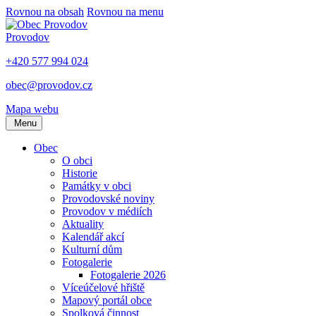
Rovnou na obsah
Rovnou na menu
Provodov
+420 577 994 024
obec@provodov.cz
Mapa webu
Menu
Obec
O obci
Historie
Památky v obci
Provodovské noviny
Provodov v médiích
Aktuality
Kalendář akcí
Kulturní dům
Fotogalerie
Fotogalerie 2026
Víceúčelové hřiště
Mapový portál obce
Spolková činnost