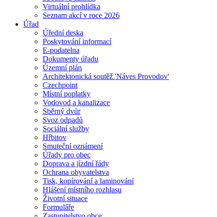
Virtuální prohlídka
Seznam akcí v roce 2026
Úřad
Úřední deska
Poskytování informací
E-podatelna
Dokumenty úřadu
Územní plán
Architektonická soutěž 'Náves Provodov'
Czechpoint
Místní poplatky
Vodovod a kanalizace
Sběrný dvůr
Svoz odpadů
Sociální služby
Hřbitov
Smuteční oznámení
Úřady pro obec
Doprava a jízdní řády
Ochrana obyvatelstva
Tisk, kopírování a laminování
Hlášení místního rozhlasu
Životní situace
Formuláře
Zastupitelstvo obce