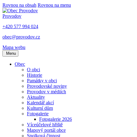
Rovnou na obsah
Rovnou na menu
Provodov
+420 577 994 024
obec@provodov.cz
Mapa webu
Menu
Obec
O obci
Historie
Památky v obci
Provodovské noviny
Provodov v médiích
Aktuality
Kalendář akcí
Kulturní dům
Fotogalerie
Fotogalerie 2026
Víceúčelové hřiště
Mapový portál obce
Spolková činnost