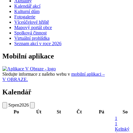
Aktuality
Kalendář akcí
Kulturní dům
Fotogalerie
Víceúčelové hřiště
Mapový portál obce
Spolková činnost
Virtuální prohlídka
Seznam akcí v roce 2026
Mobilní aplikace
Sledujte informace z našeho webu v
mobilní aplikaci –
V OBRAZE.
Kalendář
Srpen
2026
Po
Út
St
Čt
Pá
So
1
1
Keltský