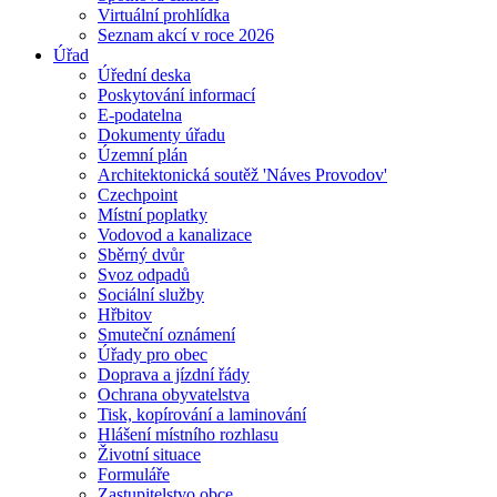
Virtuální prohlídka
Seznam akcí v roce 2026
Úřad
Úřední deska
Poskytování informací
E-podatelna
Dokumenty úřadu
Územní plán
Architektonická soutěž 'Náves Provodov'
Czechpoint
Místní poplatky
Vodovod a kanalizace
Sběrný dvůr
Svoz odpadů
Sociální služby
Hřbitov
Smuteční oznámení
Úřady pro obec
Doprava a jízdní řády
Ochrana obyvatelstva
Tisk, kopírování a laminování
Hlášení místního rozhlasu
Životní situace
Formuláře
Zastupitelstvo obce