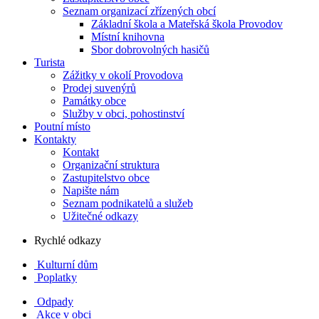
Seznam organizací zřízených obcí
Základní škola a Mateřská škola Provodov
Místní knihovna
Sbor dobrovolných hasičů
Turista
Zážitky v okolí Provodova
Prodej suvenýrů
Památky obce
Služby v obci, pohostinství
Poutní místo
Kontakty
Kontakt
Organizační struktura
Zastupitelstvo obce
Napište nám
Seznam podnikatelů a služeb
Užitečné odkazy
Rychlé odkazy
Kulturní dům
Poplatky
Odpady
Akce v obci