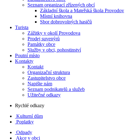
Seznam organizací zřízených obcí
Základní škola a Mateřská škola Provodov
Místní knihovna
Sbor dobrovolných hasičů
Turista
Zážitky v okolí Provodova
Prodej suvenýrů
Památky obce
Služby v obci, pohostinství
Poutní místo
Kontakty
Kontakt
Organizační struktura
Zastupitelstvo obce
Napište nám
Seznam podnikatelů a služeb
Užitečné odkazy
Rychlé odkazy
Kulturní dům
Poplatky
Odpady
Akce v obci