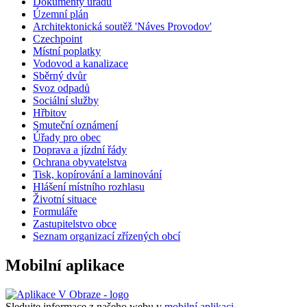
Dokumenty úřadu
Územní plán
Architektonická soutěž 'Náves Provodov'
Czechpoint
Místní poplatky
Vodovod a kanalizace
Sběrný dvůr
Svoz odpadů
Sociální služby
Hřbitov
Smuteční oznámení
Úřady pro obec
Doprava a jízdní řády
Ochrana obyvatelstva
Tisk, kopírování a laminování
Hlášení místního rozhlasu
Životní situace
Formuláře
Zastupitelstvo obce
Seznam organizací zřízených obcí
Mobilní aplikace
Sledujte informace z našeho webu v
mobilní aplikaci –