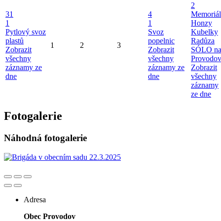
2
31
4
Memoriál
1
1
Honzy
Pytlový svoz
Svoz
Kubelky
plastů
popelnic
Radůza
1
2
3
Zobrazit
Zobrazit
SÓLO n
všechny
všechny
Provodo
záznamy ze
záznamy ze
Zobrazit
dne
dne
všechny
záznamy
ze dne
Fotogalerie
Náhodná fotogalerie
Adresa
Obec Provodov