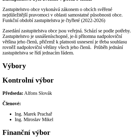
Zastupitelstvo obce vykonává zákonem o obcích svěřené
nejdůležitější pravomoci v oblasti samostatné působnosti obce.
Funkční období zastupitelstva je čtyřleté (2022-2026)
Zasedání zastupitelstva obce jsou veřejná. Schází se podle potřeby.
Zastupitelstvo je usnášeníschopné, je-li přítomna nadpoloviční
většina jeho členů, přičemž k platnosti usnesení je třeba souhlasu
rovněž nadpoloviční většiny všech jeho členů. Průběh jednání
zastupitelstva se řídí jednacím řádem.
Výbory
Kontrolní výbor
Předseda:
Alfons Slovák
Členové:
Ing. Marek Prachař
Ing. Miroslav Mikel
Finanční výbor