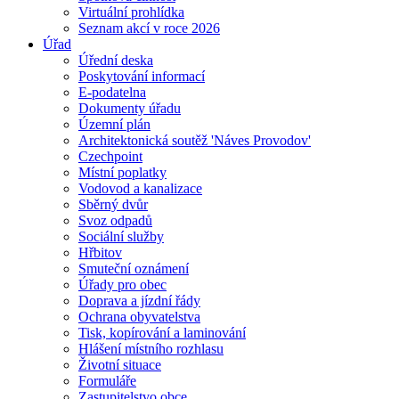
Virtuální prohlídka
Seznam akcí v roce 2026
Úřad
Úřední deska
Poskytování informací
E-podatelna
Dokumenty úřadu
Územní plán
Architektonická soutěž 'Náves Provodov'
Czechpoint
Místní poplatky
Vodovod a kanalizace
Sběrný dvůr
Svoz odpadů
Sociální služby
Hřbitov
Smuteční oznámení
Úřady pro obec
Doprava a jízdní řády
Ochrana obyvatelstva
Tisk, kopírování a laminování
Hlášení místního rozhlasu
Životní situace
Formuláře
Zastupitelstvo obce