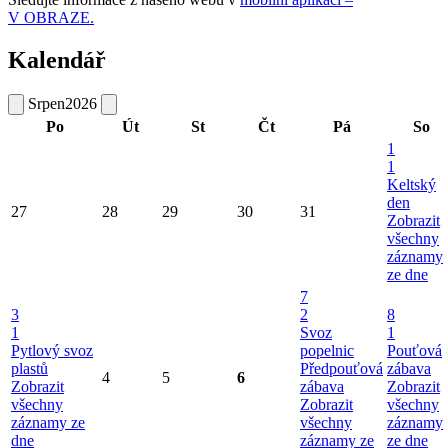
V OBRAZE.
Kalendář
Srpen
2026
Po
Út
St
Čt
Pá
So
1
1
Keltský
den
27
28
29
30
31
Zobrazit
všechny
záznamy
ze dne
7
3
2
8
1
Svoz
1
Pytlový svoz
popelnic
Pouťová
plastů
Předpouťová
zábava
4
5
6
Zobrazit
zábava
Zobrazit
všechny
Zobrazit
všechny
záznamy ze
všechny
záznamy
dne
záznamy ze
ze dne