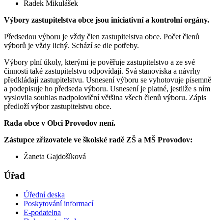
Radek Mikulášek
Výbory zastupitelstva obce jsou iniciativní a kontrolní orgány.
Předsedou výboru je vždy člen zastupitelstva obce. Počet členů
výborů je vždy lichý. Schází se dle potřeby.
Výbory plní úkoly, kterými je pověřuje zastupitelstvo a ze své
činnosti také zastupitelstvu odpovídají. Svá stanoviska a návrhy
předkládají zastupitelstvu. Usnesení výboru se vyhotovuje písemně
a podepisuje ho předseda výboru. Usnesení je platné, jestliže s ním
vyslovila souhlas nadpoloviční většina všech členů výboru. Zápis
předloží výbor zastupitelstvu obce.
Rada obce v Obci Provodov není.
Zástupce zřizovatele ve školské radě ZŠ a MŠ Provodov:
Žaneta Gajdošíková
Úřad
Úřední deska
Poskytování informací
E-podatelna