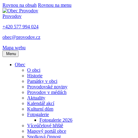
Rovnou na obsah
Rovnou na menu
Provodov
+420 577 994 024
obec@provodov.cz
Mapa webu
Menu
Obec
O obci
Historie
Památky v obci
Provodovské noviny
Provodov v médiích
Aktuality
Kalendář akcí
Kulturní dům
Fotogalerie
Fotogalerie 2026
Víceúčelové hřiště
Mapový portál obce
Spolková činnost