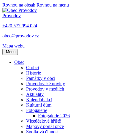
Rovnou na obsah
Rovnou na menu
Provodov
+420 577 994 024
obec@provodov.cz
Mapa webu
Menu
Obec
O obci
Historie
Památky v obci
Provodovské noviny
Provodov v médiích
Aktuality
Kalendář akcí
Kulturní dům
Fotogalerie
Fotogalerie 2026
Víceúčelové hřiště
Mapový portál obce
Spolková činnost