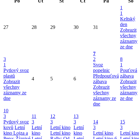
Po
Út
St
Čt
Pá
So
1
1
Keltský
den
27
28
29
30
31
Zobrazit
všechny
záznamy
ze dne
7
3
2
8
1
Svoz
1
Pytlový svoz
popelnic
Pouťová
plastů
Předpouťová
zábava
4
5
6
Zobrazit
zábava
Zobrazit
všechny
Zobrazit
všechny
záznamy ze
všechny
záznamy
dne
záznamy ze
ze dne
dne
10
3
11
12
13
Pytlový svoz
3
3
3
14
15
kovů
Letní
Letní
Letní kino
Letní
3
3
kino
Lojza a
kino
Letní kino
kino
Letní kino
Letní kin
Pepa: Žíznivé
Letní
Rally: Od
Letní
Letní kino
6
Letní kin