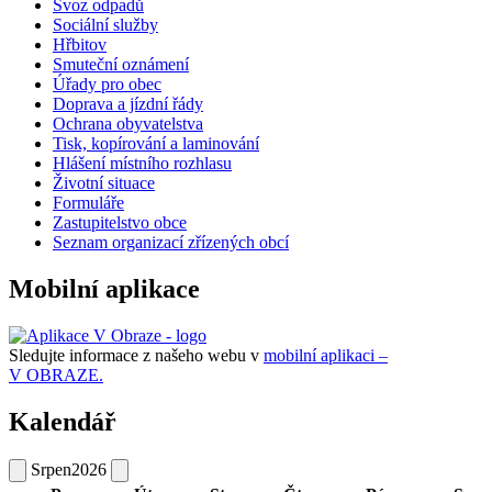
Svoz odpadů
Sociální služby
Hřbitov
Smuteční oznámení
Úřady pro obec
Doprava a jízdní řády
Ochrana obyvatelstva
Tisk, kopírování a laminování
Hlášení místního rozhlasu
Životní situace
Formuláře
Zastupitelstvo obce
Seznam organizací zřízených obcí
Mobilní aplikace
Sledujte informace z našeho webu v
mobilní aplikaci –
V OBRAZE.
Kalendář
Srpen
2026