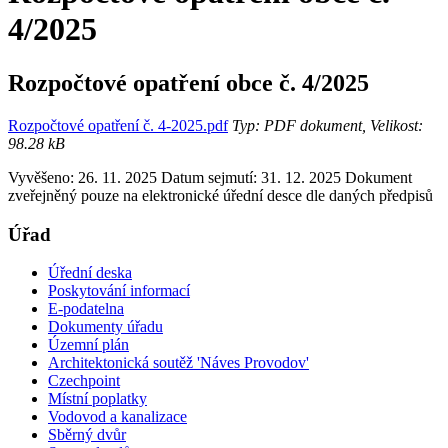
4/2025
Rozpočtové opatření obce č. 4/2025
Rozpočtové opatření č. 4-2025.pdf
Typ: PDF dokument, Velikost:
98.28 kB
Vyvěšeno: 26. 11. 2025
Datum sejmutí: 31. 12. 2025
Dokument
zveřejněný pouze na elektronické úřední desce dle daných předpisů
Úřad
Úřední deska
Poskytování informací
E-podatelna
Dokumenty úřadu
Územní plán
Architektonická soutěž 'Náves Provodov'
Czechpoint
Místní poplatky
Vodovod a kanalizace
Sběrný dvůr