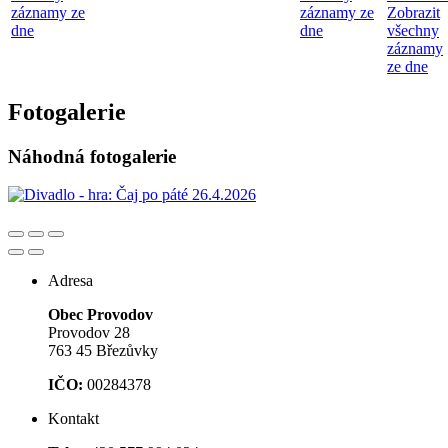
záznamy ze
záznamy ze
Zobrazit
dne
dne
všechny
záznamy
ze dne
Fotogalerie
Náhodná fotogalerie
Adresa
Obec Provodov
Provodov 28
763 45 Březůvky
IČO:
00284378
Kontakt