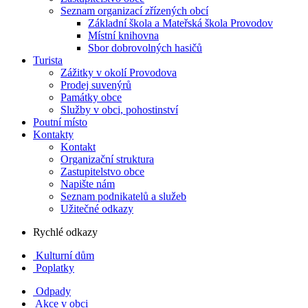
Seznam organizací zřízených obcí
Základní škola a Mateřská škola Provodov
Místní knihovna
Sbor dobrovolných hasičů
Turista
Zážitky v okolí Provodova
Prodej suvenýrů
Památky obce
Služby v obci, pohostinství
Poutní místo
Kontakty
Kontakt
Organizační struktura
Zastupitelstvo obce
Napište nám
Seznam podnikatelů a služeb
Užitečné odkazy
Rychlé odkazy
Kulturní dům
Poplatky
Odpady
Akce v obci