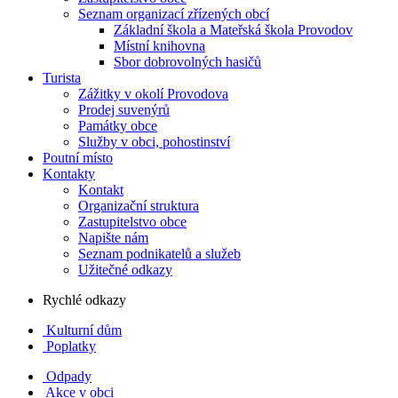
Seznam organizací zřízených obcí
Základní škola a Mateřská škola Provodov
Místní knihovna
Sbor dobrovolných hasičů
Turista
Zážitky v okolí Provodova
Prodej suvenýrů
Památky obce
Služby v obci, pohostinství
Poutní místo
Kontakty
Kontakt
Organizační struktura
Zastupitelstvo obce
Napište nám
Seznam podnikatelů a služeb
Užitečné odkazy
Rychlé odkazy
Kulturní dům
Poplatky
Odpady
Akce v obci