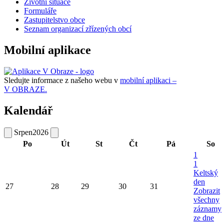
Životní situace
Formuláře
Zastupitelstvo obce
Seznam organizací zřízených obcí
Mobilní aplikace
Sledujte informace z našeho webu v
mobilní aplikaci –
V OBRAZE.
Kalendář
Srpen
2026
Po
Út
St
Čt
Pá
So
1
1
Keltský
den
27
28
29
30
31
Zobrazit
všechny
záznamy
ze dne