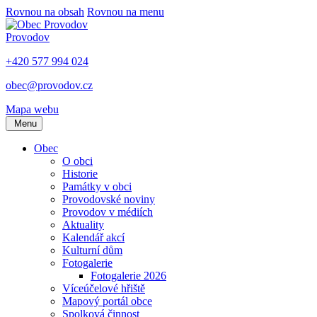
Rovnou na obsah
Rovnou na menu
Provodov
+420 577 994 024
obec@provodov.cz
Mapa webu
Menu
Obec
O obci
Historie
Památky v obci
Provodovské noviny
Provodov v médiích
Aktuality
Kalendář akcí
Kulturní dům
Fotogalerie
Fotogalerie 2026
Víceúčelové hřiště
Mapový portál obce
Spolková činnost