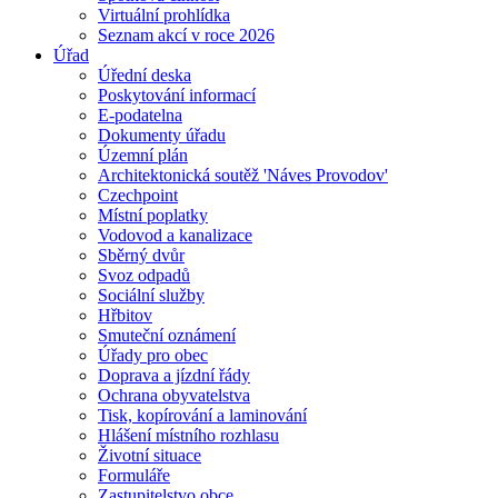
Virtuální prohlídka
Seznam akcí v roce 2026
Úřad
Úřední deska
Poskytování informací
E-podatelna
Dokumenty úřadu
Územní plán
Architektonická soutěž 'Náves Provodov'
Czechpoint
Místní poplatky
Vodovod a kanalizace
Sběrný dvůr
Svoz odpadů
Sociální služby
Hřbitov
Smuteční oznámení
Úřady pro obec
Doprava a jízdní řády
Ochrana obyvatelstva
Tisk, kopírování a laminování
Hlášení místního rozhlasu
Životní situace
Formuláře
Zastupitelstvo obce