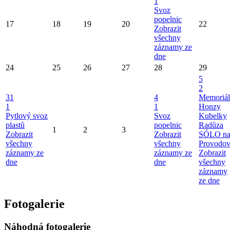
1
Svoz
popelnic
17
18
19
20
22
Zobrazit
všechny
záznamy ze
dne
24
25
26
27
28
29
5
2
31
4
Memoriál
1
1
Honzy
Pytlový svoz
Svoz
Kubelky
plastů
popelnic
Radůza
1
2
3
Zobrazit
Zobrazit
SÓLO n
všechny
všechny
Provodo
záznamy ze
záznamy ze
Zobrazit
dne
dne
všechny
záznamy
ze dne
Fotogalerie
Náhodná fotogalerie