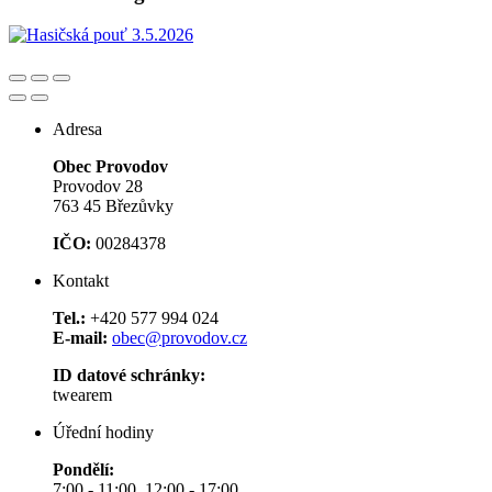
Adresa
Obec Provodov
Provodov 28
763 45 Březůvky
IČO:
00284378
Kontakt
Tel.:
+420 577 994 024
E-mail:
obec@provodov.cz
ID datové schránky:
twearem
Úřední hodiny
Pondělí:
7:00 - 11:00, 12:00 - 17:00