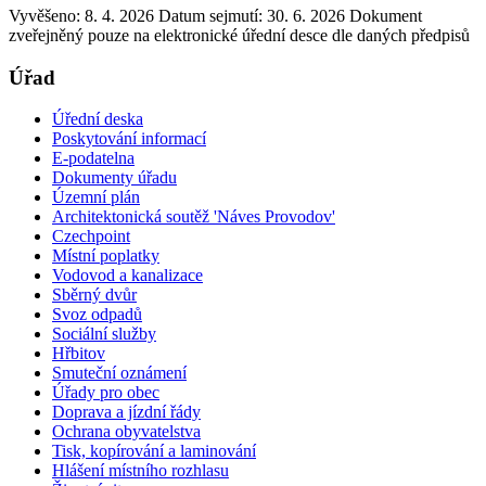
Vyvěšeno: 8. 4. 2026
Datum sejmutí: 30. 6. 2026
Dokument
zveřejněný pouze na elektronické úřední desce dle daných předpisů
Úřad
Úřední deska
Poskytování informací
E-podatelna
Dokumenty úřadu
Územní plán
Architektonická soutěž 'Náves Provodov'
Czechpoint
Místní poplatky
Vodovod a kanalizace
Sběrný dvůr
Svoz odpadů
Sociální služby
Hřbitov
Smuteční oznámení
Úřady pro obec
Doprava a jízdní řády
Ochrana obyvatelstva
Tisk, kopírování a laminování
Hlášení místního rozhlasu