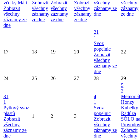
včelky Máji
Zobrazit
Zobrazit
Zobrazit
všechny
všechny
Zobrazit
všechny
všechny
všechny
záznamy ze
záznamy
všechny
záznamy
záznamy
záznamy
dne
ze dne
záznamy ze
ze dne
ze dne
ze dne
dne
21
1
Svoz
popelnic
17
18
19
20
22
Zobrazit
všechny
záznamy ze
dne
24
25
26
27
28
29
5
2
31
4
Memoriál
1
1
Honzy
Pytlový svoz
Svoz
Kubelky
plastů
popelnic
Radůza
1
2
3
Zobrazit
Zobrazit
SÓLO n
všechny
všechny
Provodo
záznamy ze
záznamy ze
Zobrazit
dne
dne
všechny