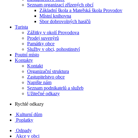
Seznam organizací zřízených obcí
Základní škola a Mateřská škola Provodov
Místní knihovna
Sbor dobrovolných hasičů
Turista
Zážitky v okolí Provodova
Prodej suvenýrů
Památky obce
Služby v obci, pohostinství
Poutní místo
Kontakty
Kontakt
Organizační struktura
Zastupitelstvo obce
Napište nám
Seznam podnikatelů a služeb
Užitečné odkazy
Rychlé odkazy
Kulturní dům
Poplatky
Odpady
Akce v obci