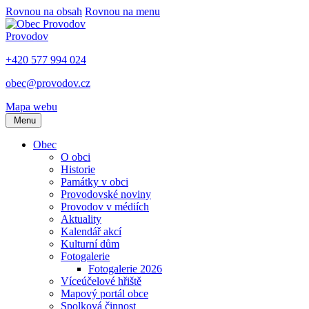
Rovnou na obsah
Rovnou na menu
Provodov
+420 577 994 024
obec@provodov.cz
Mapa webu
Menu
Obec
O obci
Historie
Památky v obci
Provodovské noviny
Provodov v médiích
Aktuality
Kalendář akcí
Kulturní dům
Fotogalerie
Fotogalerie 2026
Víceúčelové hřiště
Mapový portál obce
Spolková činnost