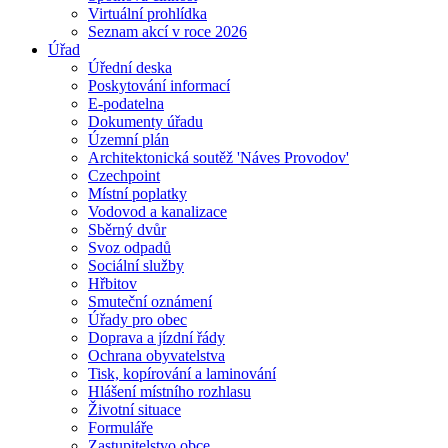
Virtuální prohlídka
Seznam akcí v roce 2026
Úřad
Úřední deska
Poskytování informací
E-podatelna
Dokumenty úřadu
Územní plán
Architektonická soutěž 'Náves Provodov'
Czechpoint
Místní poplatky
Vodovod a kanalizace
Sběrný dvůr
Svoz odpadů
Sociální služby
Hřbitov
Smuteční oznámení
Úřady pro obec
Doprava a jízdní řády
Ochrana obyvatelstva
Tisk, kopírování a laminování
Hlášení místního rozhlasu
Životní situace
Formuláře
Zastupitelstvo obce