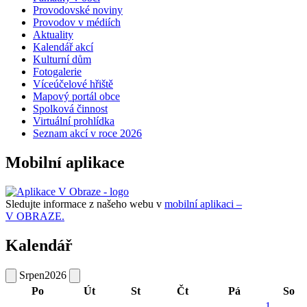
Provodovské noviny
Provodov v médiích
Aktuality
Kalendář akcí
Kulturní dům
Fotogalerie
Víceúčelové hřiště
Mapový portál obce
Spolková činnost
Virtuální prohlídka
Seznam akcí v roce 2026
Mobilní aplikace
Sledujte informace z našeho webu v
mobilní aplikaci –
V OBRAZE.
Kalendář
Srpen
2026
Po
Út
St
Čt
Pá
So
1