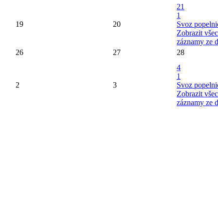
21
1
19
20
Svoz popelni
Zobrazit vše
záznamy ze 
26
27
28
4
1
2
3
Svoz popelni
Zobrazit vše
záznamy ze 