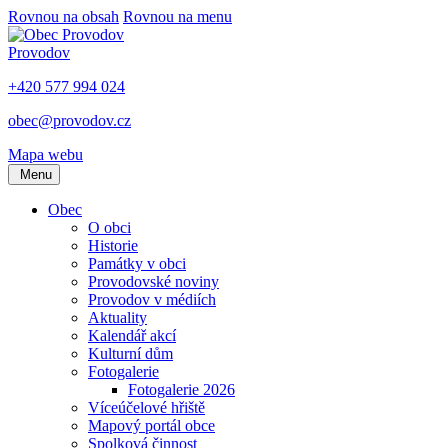
Rovnou na obsah
Rovnou na menu
Provodov
+420 577 994 024
obec@provodov.cz
Mapa webu
Menu
Obec
O obci
Historie
Památky v obci
Provodovské noviny
Provodov v médiích
Aktuality
Kalendář akcí
Kulturní dům
Fotogalerie
Fotogalerie 2026
Víceúčelové hřiště
Mapový portál obce
Spolková činnost