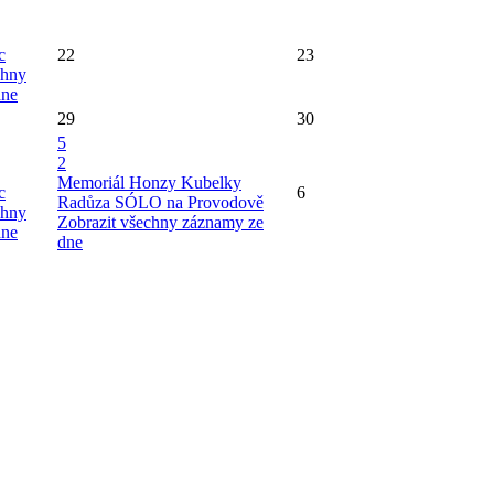
c
22
23
chny
dne
29
30
5
2
Memoriál Honzy Kubelky
c
6
Radůza SÓLO na Provodově
chny
Zobrazit všechny záznamy ze
dne
dne