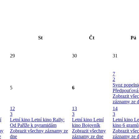
St
Čt
Pá
29
30
31
7
2
Svoz popelni
5
6
Předpouťová
Zobrazit vše
záznamy ze 
12
13
14
3
3
3
í
Letní kino
Letní kino
Rally:
Letní kino
Letní
Letní kino
Le
Od Paříže k pyramidám
kino
Bojovník
kino
6 gramů
ny
Zobrazit všechny záznamy ze
Zobrazit všechny
Zobrazit vše
e
dne
záznamy ze dne
záznamy ze 