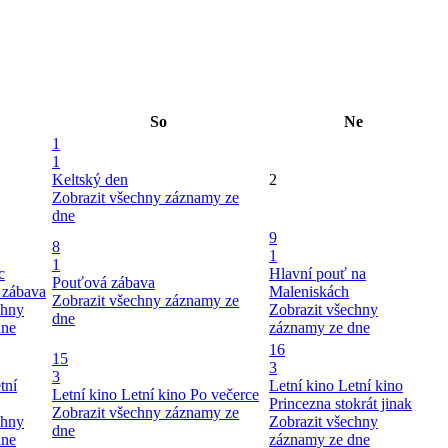
So
Ne
1
1
Keltský den
2
Zobrazit všechny záznamy ze
dne
9
8
1
1
c
Hlavní pouť na
Pouťová zábava
 zábava
Maleniskách
Zobrazit všechny záznamy ze
chny
Zobrazit všechny
dne
dne
záznamy ze dne
16
15
3
3
tní
Letní kino
Letní kino
Letní kino
Letní kino
Po večerce
Princezna stokrát jinak
Zobrazit všechny záznamy ze
chny
Zobrazit všechny
dne
dne
záznamy ze dne