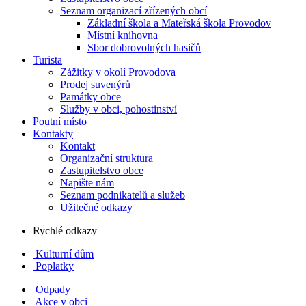
Seznam organizací zřízených obcí
Základní škola a Mateřská škola Provodov
Místní knihovna
Sbor dobrovolných hasičů
Turista
Zážitky v okolí Provodova
Prodej suvenýrů
Památky obce
Služby v obci, pohostinství
Poutní místo
Kontakty
Kontakt
Organizační struktura
Zastupitelstvo obce
Napište nám
Seznam podnikatelů a služeb
Užitečné odkazy
Rychlé odkazy
Kulturní dům
Poplatky
Odpady
Akce v obci