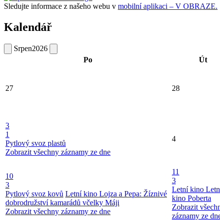
Sledujte informace z našeho webu v
mobilní aplikaci – V OBRAZE.
Kalendář
Srpen
2026
Po
Út
27
28
3
1
4
Pytlový svoz plastů
Zobrazit všechny záznamy ze dne
11
10
3
3
Letní kino
Letn
Pytlový svoz kovů
Letní kino
Lojza a Pepa: Žíznivé
kino
Poberta
dobrodružství kamarádů včelky Máji
Zobrazit všech
Zobrazit všechny záznamy ze dne
záznamy ze dn