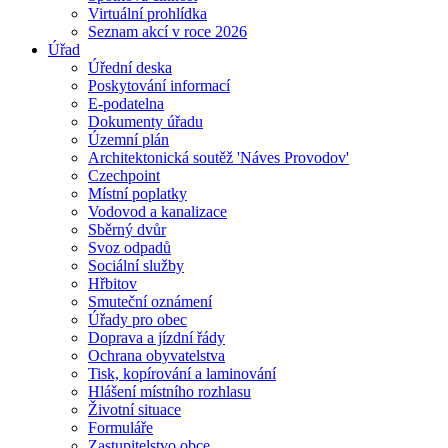
Virtuální prohlídka
Seznam akcí v roce 2026
Úřad
Úřední deska
Poskytování informací
E-podatelna
Dokumenty úřadu
Územní plán
Architektonická soutěž 'Náves Provodov'
Czechpoint
Místní poplatky
Vodovod a kanalizace
Sběrný dvůr
Svoz odpadů
Sociální služby
Hřbitov
Smuteční oznámení
Úřady pro obec
Doprava a jízdní řády
Ochrana obyvatelstva
Tisk, kopírování a laminování
Hlášení místního rozhlasu
Životní situace
Formuláře
Zastupitelstvo obce