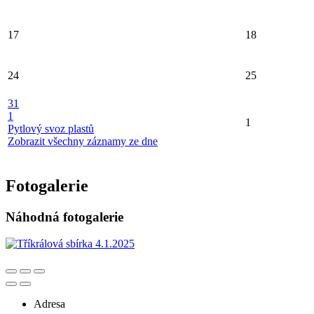
17
18
24
25
31
1
1
Pytlový svoz plastů
Zobrazit všechny záznamy ze dne
Fotogalerie
Náhodná fotogalerie
Adresa