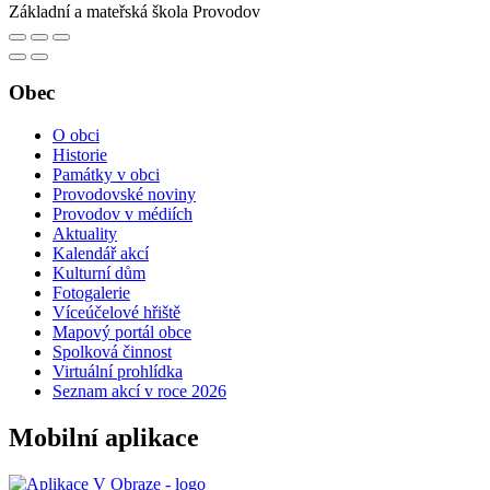
Základní a mateřská škola Provodov
Obec
O obci
Historie
Památky v obci
Provodovské noviny
Provodov v médiích
Aktuality
Kalendář akcí
Kulturní dům
Fotogalerie
Víceúčelové hřiště
Mapový portál obce
Spolková činnost
Virtuální prohlídka
Seznam akcí v roce 2026
Mobilní aplikace