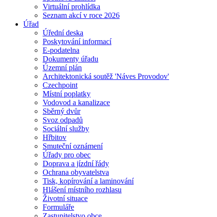
Virtuální prohlídka
Seznam akcí v roce 2026
Úřad
Úřední deska
Poskytování informací
E-podatelna
Dokumenty úřadu
Územní plán
Architektonická soutěž 'Náves Provodov'
Czechpoint
Místní poplatky
Vodovod a kanalizace
Sběrný dvůr
Svoz odpadů
Sociální služby
Hřbitov
Smuteční oznámení
Úřady pro obec
Doprava a jízdní řády
Ochrana obyvatelstva
Tisk, kopírování a laminování
Hlášení místního rozhlasu
Životní situace
Formuláře
Zastupitelstvo obce