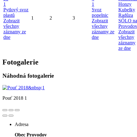
1
1
Honzy
Pytlový svoz
Svoz
Kubelky
plastů
popelnic
Radůza
1
2
3
Zobrazit
Zobrazit
SÓLO n
všechny
všechny
Provodo
záznamy ze
záznamy ze
Zobrazit
dne
dne
všechny
záznamy
ze dne
Fotogalerie
Náhodná fotogalerie
Pouť 2018 1
Adresa
Obec Provodov