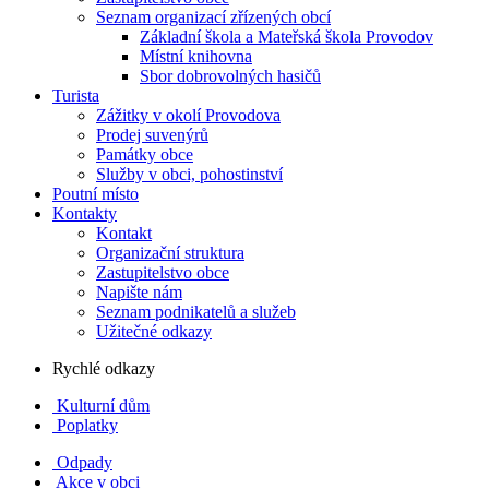
Seznam organizací zřízených obcí
Základní škola a Mateřská škola Provodov
Místní knihovna
Sbor dobrovolných hasičů
Turista
Zážitky v okolí Provodova
Prodej suvenýrů
Památky obce
Služby v obci, pohostinství
Poutní místo
Kontakty
Kontakt
Organizační struktura
Zastupitelstvo obce
Napište nám
Seznam podnikatelů a služeb
Užitečné odkazy
Rychlé odkazy
Kulturní dům
Poplatky
Odpady
Akce v obci