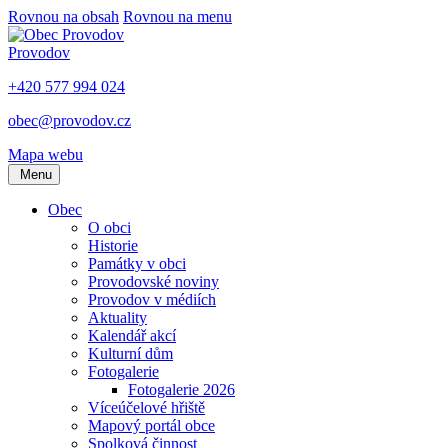
Rovnou na obsah
Rovnou na menu
Provodov
+420 577 994 024
obec@provodov.cz
Mapa webu
Menu
Obec
O obci
Historie
Památky v obci
Provodovské noviny
Provodov v médiích
Aktuality
Kalendář akcí
Kulturní dům
Fotogalerie
Fotogalerie 2026
Víceúčelové hřiště
Mapový portál obce
Spolková činnost