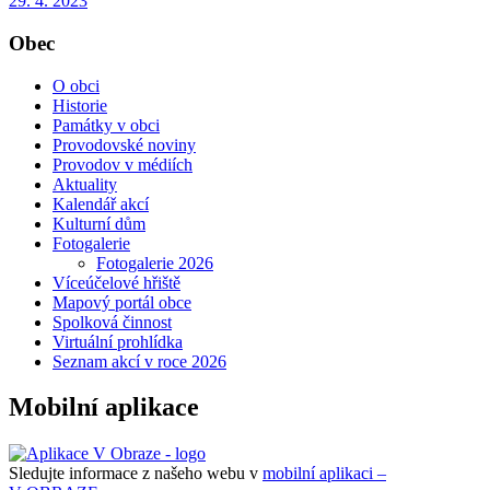
29. 4. 2023
Obec
O obci
Historie
Památky v obci
Provodovské noviny
Provodov v médiích
Aktuality
Kalendář akcí
Kulturní dům
Fotogalerie
Fotogalerie 2026
Víceúčelové hřiště
Mapový portál obce
Spolková činnost
Virtuální prohlídka
Seznam akcí v roce 2026
Mobilní aplikace
Sledujte informace z našeho webu v
mobilní aplikaci –