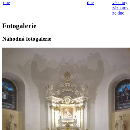
dne
dne
všechny
záznamy
ze dne
Fotogalerie
Náhodná fotogalerie