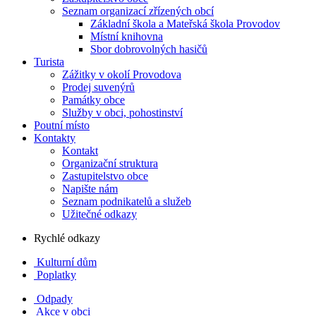
Seznam organizací zřízených obcí
Základní škola a Mateřská škola Provodov
Místní knihovna
Sbor dobrovolných hasičů
Turista
Zážitky v okolí Provodova
Prodej suvenýrů
Památky obce
Služby v obci, pohostinství
Poutní místo
Kontakty
Kontakt
Organizační struktura
Zastupitelstvo obce
Napište nám
Seznam podnikatelů a služeb
Užitečné odkazy
Rychlé odkazy
Kulturní dům
Poplatky
Odpady
Akce v obci