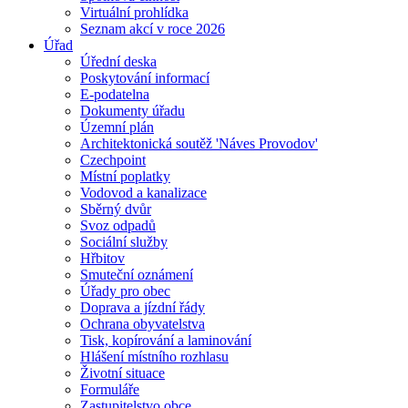
Virtuální prohlídka
Seznam akcí v roce 2026
Úřad
Úřední deska
Poskytování informací
E-podatelna
Dokumenty úřadu
Územní plán
Architektonická soutěž 'Náves Provodov'
Czechpoint
Místní poplatky
Vodovod a kanalizace
Sběrný dvůr
Svoz odpadů
Sociální služby
Hřbitov
Smuteční oznámení
Úřady pro obec
Doprava a jízdní řády
Ochrana obyvatelstva
Tisk, kopírování a laminování
Hlášení místního rozhlasu
Životní situace
Formuláře
Zastupitelstvo obce