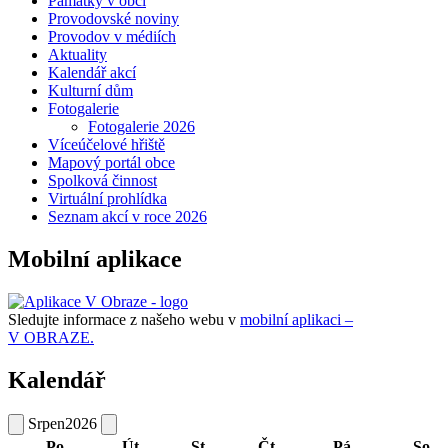
Památky v obci
Provodovské noviny
Provodov v médiích
Aktuality
Kalendář akcí
Kulturní dům
Fotogalerie
Fotogalerie 2026
Víceúčelové hřiště
Mapový portál obce
Spolková činnost
Virtuální prohlídka
Seznam akcí v roce 2026
Mobilní aplikace
Sledujte informace z našeho webu v
mobilní aplikaci –
V OBRAZE.
Kalendář
Srpen
2026
Po
Út
St
Čt
Pá
So