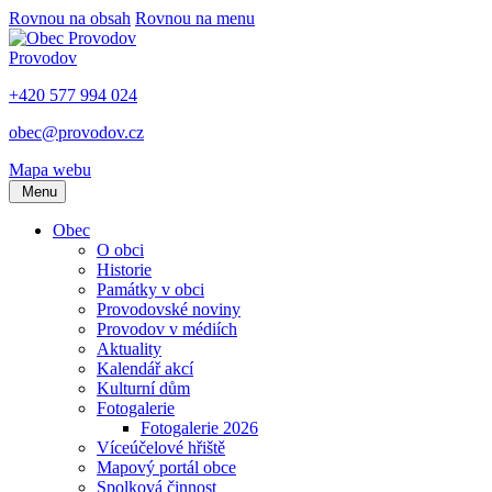
Rovnou na obsah
Rovnou na menu
Provodov
+420 577 994 024
obec@provodov.cz
Mapa webu
Menu
Obec
O obci
Historie
Památky v obci
Provodovské noviny
Provodov v médiích
Aktuality
Kalendář akcí
Kulturní dům
Fotogalerie
Fotogalerie 2026
Víceúčelové hřiště
Mapový portál obce
Spolková činnost