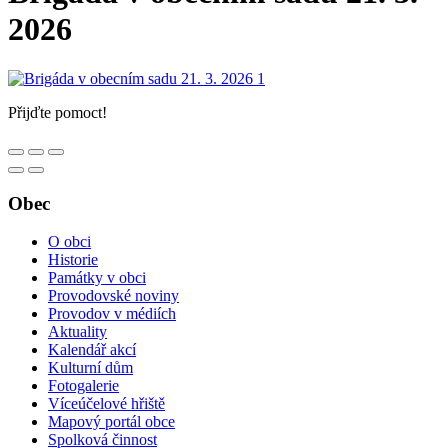
2026
Přijďte pomoct!
Obec
O obci
Historie
Památky v obci
Provodovské noviny
Provodov v médiích
Aktuality
Kalendář akcí
Kulturní dům
Fotogalerie
Víceúčelové hřiště
Mapový portál obce
Spolková činnost