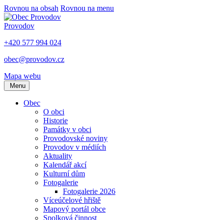
Rovnou na obsah
Rovnou na menu
Provodov
+420 577 994 024
obec@provodov.cz
Mapa webu
Menu
Obec
O obci
Historie
Památky v obci
Provodovské noviny
Provodov v médiích
Aktuality
Kalendář akcí
Kulturní dům
Fotogalerie
Fotogalerie 2026
Víceúčelové hřiště
Mapový portál obce
Spolková činnost