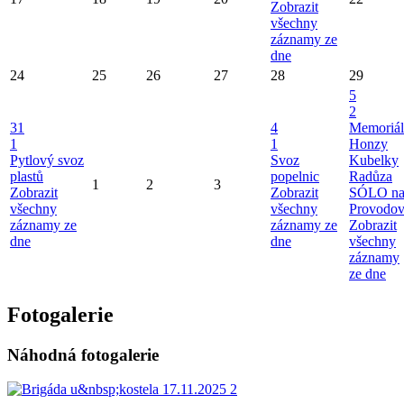
Zobrazit
všechny
záznamy ze
dne
24
25
26
27
28
29
5
2
31
4
Memoriál
1
1
Honzy
Pytlový svoz
Svoz
Kubelky
plastů
popelnic
Radůza
1
2
3
Zobrazit
Zobrazit
SÓLO n
všechny
všechny
Provodo
záznamy ze
záznamy ze
Zobrazit
dne
dne
všechny
záznamy
ze dne
Fotogalerie
Náhodná fotogalerie