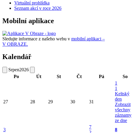
Virtuální prohlídka
Seznam akcí v roce 2026
Mobilní aplikace
Sledujte informace z našeho webu v
mobilní aplikaci –
V OBRAZE.
Kalendář
Srpen
2026
Po
Út
St
Čt
Pá
So
1
1
Keltský
den
27
28
29
30
31
Zobrazit
všechny
záznamy
ze dne
7
3
8
2