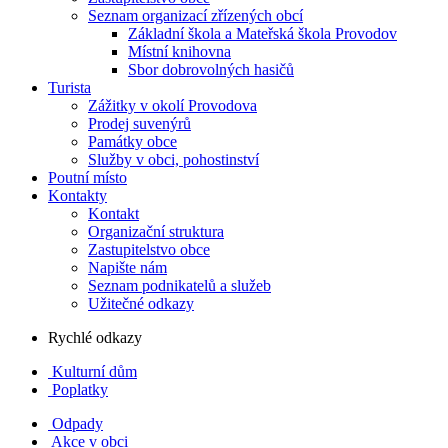
Seznam organizací zřízených obcí
Základní škola a Mateřská škola Provodov
Místní knihovna
Sbor dobrovolných hasičů
Turista
Zážitky v okolí Provodova
Prodej suvenýrů
Památky obce
Služby v obci, pohostinství
Poutní místo
Kontakty
Kontakt
Organizační struktura
Zastupitelstvo obce
Napište nám
Seznam podnikatelů a služeb
Užitečné odkazy
Rychlé odkazy
Kulturní dům
Poplatky
Odpady
Akce v obci