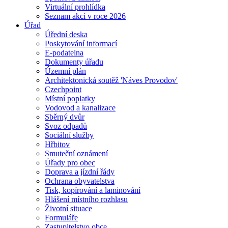
Virtuální prohlídka
Seznam akcí v roce 2026
Úřad
Úřední deska
Poskytování informací
E-podatelna
Dokumenty úřadu
Územní plán
Architektonická soutěž 'Náves Provodov'
Czechpoint
Místní poplatky
Vodovod a kanalizace
Sběrný dvůr
Svoz odpadů
Sociální služby
Hřbitov
Smuteční oznámení
Úřady pro obec
Doprava a jízdní řády
Ochrana obyvatelstva
Tisk, kopírování a laminování
Hlášení místního rozhlasu
Životní situace
Formuláře
Zastupitelstvo obce