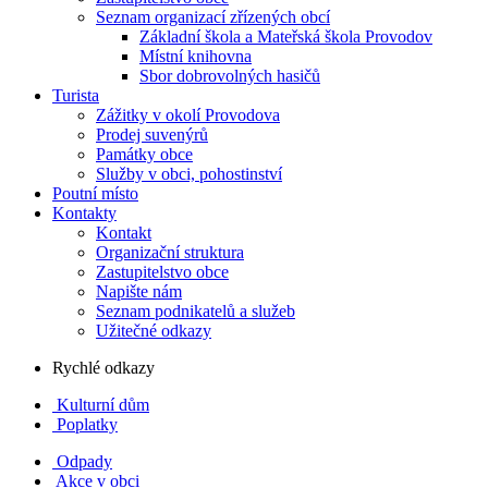
Seznam organizací zřízených obcí
Základní škola a Mateřská škola Provodov
Místní knihovna
Sbor dobrovolných hasičů
Turista
Zážitky v okolí Provodova
Prodej suvenýrů
Památky obce
Služby v obci, pohostinství
Poutní místo
Kontakty
Kontakt
Organizační struktura
Zastupitelstvo obce
Napište nám
Seznam podnikatelů a služeb
Užitečné odkazy
Rychlé odkazy
Kulturní dům
Poplatky
Odpady
Akce v obci