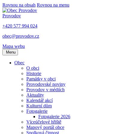
Rovnou na obsah
Rovnou na menu
Provodov
+420 577 994 024
obec@provodov.cz
Mapa webu
Menu
Obec
O obci
Historie
Památky v obci
Provodovské noviny
Provodov v médiích
Aktuality
Kalendář akcí
Kulturní dům
Fotogalerie
Fotogalerie 2026
Víceúčelové hřiště
Mapový portál obce
Spolková činnost