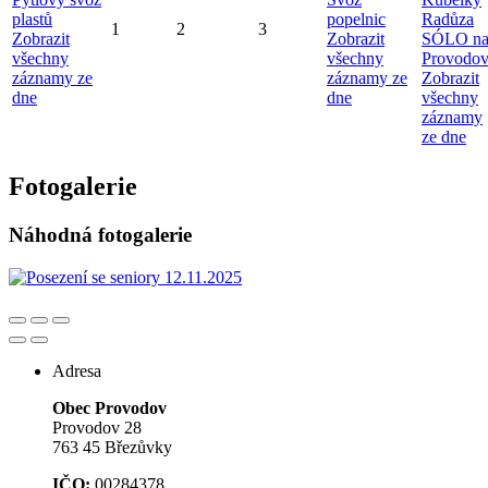
plastů
popelnic
Radůza
1
2
3
Zobrazit
Zobrazit
SÓLO n
všechny
všechny
Provodo
záznamy ze
záznamy ze
Zobrazit
dne
dne
všechny
záznamy
ze dne
Fotogalerie
Náhodná fotogalerie
Adresa
Obec Provodov
Provodov 28
763 45 Březůvky
IČO:
00284378