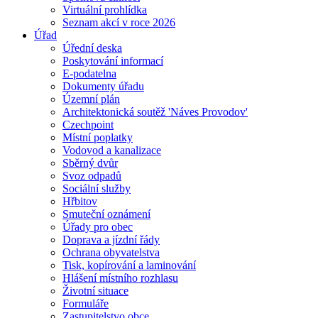
Virtuální prohlídka
Seznam akcí v roce 2026
Úřad
Úřední deska
Poskytování informací
E-podatelna
Dokumenty úřadu
Územní plán
Architektonická soutěž 'Náves Provodov'
Czechpoint
Místní poplatky
Vodovod a kanalizace
Sběrný dvůr
Svoz odpadů
Sociální služby
Hřbitov
Smuteční oznámení
Úřady pro obec
Doprava a jízdní řády
Ochrana obyvatelstva
Tisk, kopírování a laminování
Hlášení místního rozhlasu
Životní situace
Formuláře
Zastupitelstvo obce