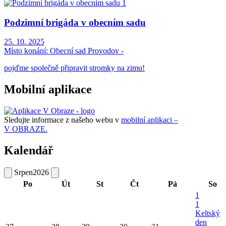
Podzimní brigáda v obecním sadu
25. 10. 2025
Místo konání:
Obecní sad Provodov -
pojďme společně připravit stromky na zimu!
Mobilní aplikace
Sledujte informace z našeho webu v
mobilní aplikaci –
V OBRAZE.
Kalendář
Srpen
2026
Po
Út
St
Čt
Pá
So
1
1
Keltský
den