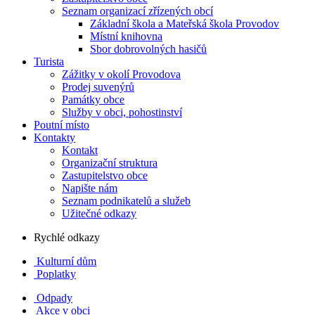
Seznam organizací zřízených obcí
Základní škola a Mateřská škola Provodov
Místní knihovna
Sbor dobrovolných hasičů
Turista
Zážitky v okolí Provodova
Prodej suvenýrů
Památky obce
Služby v obci, pohostinství
Poutní místo
Kontakty
Kontakt
Organizační struktura
Zastupitelstvo obce
Napište nám
Seznam podnikatelů a služeb
Užitečné odkazy
Rychlé odkazy
Kulturní dům
Poplatky
Odpady
Akce v obci