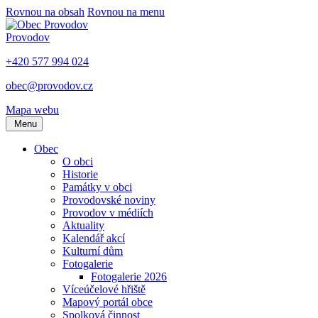
Rovnou na obsah
Rovnou na menu
Provodov
+420 577 994 024
obec@provodov.cz
Mapa webu
Menu
Obec
O obci
Historie
Památky v obci
Provodovské noviny
Provodov v médiích
Aktuality
Kalendář akcí
Kulturní dům
Fotogalerie
Fotogalerie 2026
Víceúčelové hřiště
Mapový portál obce
Spolková činnost