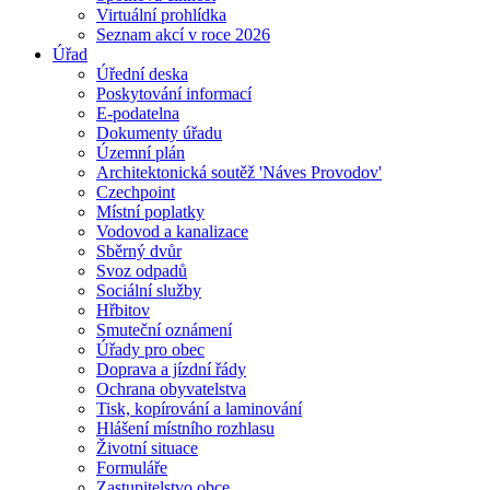
Virtuální prohlídka
Seznam akcí v roce 2026
Úřad
Úřední deska
Poskytování informací
E-podatelna
Dokumenty úřadu
Územní plán
Architektonická soutěž 'Náves Provodov'
Czechpoint
Místní poplatky
Vodovod a kanalizace
Sběrný dvůr
Svoz odpadů
Sociální služby
Hřbitov
Smuteční oznámení
Úřady pro obec
Doprava a jízdní řády
Ochrana obyvatelstva
Tisk, kopírování a laminování
Hlášení místního rozhlasu
Životní situace
Formuláře
Zastupitelstvo obce