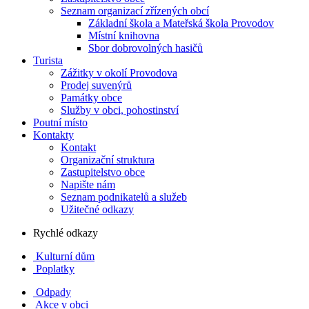
Seznam organizací zřízených obcí
Základní škola a Mateřská škola Provodov
Místní knihovna
Sbor dobrovolných hasičů
Turista
Zážitky v okolí Provodova
Prodej suvenýrů
Památky obce
Služby v obci, pohostinství
Poutní místo
Kontakty
Kontakt
Organizační struktura
Zastupitelstvo obce
Napište nám
Seznam podnikatelů a služeb
Užitečné odkazy
Rychlé odkazy
Kulturní dům
Poplatky
Odpady
Akce v obci