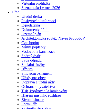
Virtuální prohlídka
Seznam akcí v roce 2026
Úřad
Úřední deska
Poskytování informací
E-podatelna
Dokumenty úřadu
Územní plán
Architektonická soutěž 'Náves Provodov'
Czechpoint
Místní poplatky
Vodovod a kanalizace
Sběrný dvůr
Svoz odpadů
Sociální služby
Hřbitov
Smuteční oznámení
Úřady pro obec
Doprava a jízdní řády
Ochrana obyvatelstva
Tisk, kopírování a laminování
Hlášení místního rozhlasu
Životní situace
Formuláře
Zastupitelstvo obce