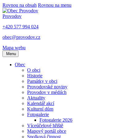
Rovnou na obsah
Rovnou na menu
Provodov
+420 577 994 024
obec@provodov.cz
Mapa webu
Menu
Obec
O obci
Historie
Památky v obci
Provodovské noviny
Provodov v médiích
Aktuality
Kalendář akcí
Kulturní dům
Fotogalerie
Fotogalerie 2026
Víceúčelové hřiště
Mapový portál obce
Spolková činnost