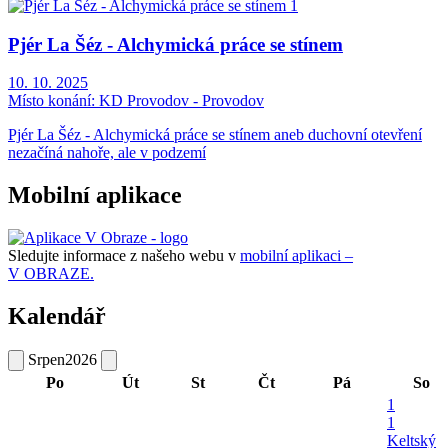
Pjér La Šéz - Alchymická práce se stínem
10. 10. 2025
Místo konání:
KD Provodov - Provodov
Pjér La Šéz - Alchymická práce se stínem aneb duchovní otevření
nezačíná nahoře, ale v podzemí
Mobilní aplikace
Sledujte informace z našeho webu v
mobilní aplikaci –
V OBRAZE.
Kalendář
Srpen
2026
Po
Út
St
Čt
Pá
So
1
1
Keltský